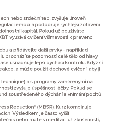
 dech nebo srdeční tep
, zvyšuje úroveň
regulaci emocí a podporuje rychlejší zotavení
dolnostní kapitál. Pokud už používáte
KBT využívá cvičení všímavosti k prevenci
u a přidávejte další prvky – například
alu procházíte pozorností celé tělo od hlavy
zase usnadňuje lepší dýchací kontrolu. Když si
 reakce, a může použít dechové cvičení, aby ji
ing Technique) a s programy zaměřenými na
nosti zvyšuje úspěšnost léčby. Pokud se
kund soustředěného dýchání a vnímání pocitů
 Stress Reduction“ (MBSR). Kurz kombinuje
acích. Výsledkem je často vyšší
čátečník nebo máte s meditací už zkušenosti,