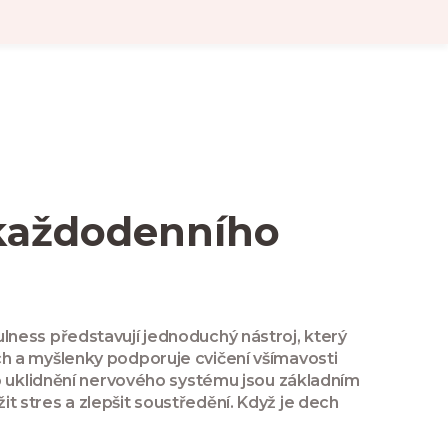
o každodenního
ulness
představují jednoduchý nástroj, který
h a myšlenky
podporuje cvičení všímavosti
o uklidnění nervového systému
jsou základním
it stres a zlepšit soustředění. Když je dech