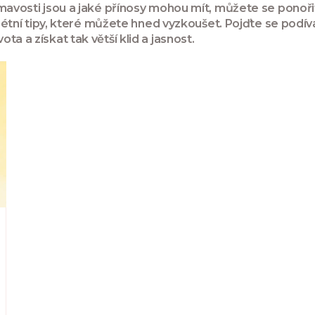
ímavosti jsou a jaké přínosy mohou mít, můžete se ponoř
krétní tipy, které můžete hned vyzkoušet. Pojďte se podív
a a získat tak větší klid a jasnost.