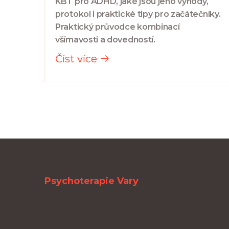
KBT pro ADHD, jaké jsou jeho výhody,
protokol i praktické tipy pro začátečníky.
Praktický průvodce kombinací
všímavosti a dovedností.
Číst více
Psychoterapie Vary