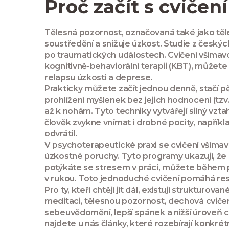
Proč začít s cviče
Tělesná pozornost, označovaná také jako
tě
soustředění a snižuje úzkost. Studie z českých
po traumatických událostech. Cvičení všímavos
kognitivně-behaviorální terapii (KBT), můžet
relapsu úzkosti a deprese.
Prakticky můžete začít jednou denně, stačí p
prohlížení myšlenek bez jejich hodnocení (tzv
až k nohám. Tyto techniky vytvářejí silný vzta
člověk zvykne vnímat i drobné pocity, napříkla
odvrátil.
V psychoterapeutické praxi se cvičení všímavo
úzkostné poruchy. Tyto programy ukazují, že
potýkáte se stresem v práci, můžete během p
v rukou. Toto jednoduché cvičení pomáhá rese
Pro ty, kteří chtějí jít dál, existují struktu
meditaci, tělesnou pozornost, dechová cvičení
sebeuvědomění, lepší spánek a nižší úroveň ch
najdete u nás články, které rozebírají konkrétn