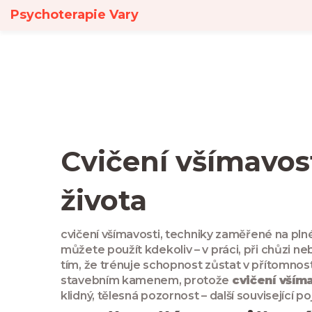
Psychoterapie Vary
Cvičení všímavost
života
cvičení všímavosti
,
techniky zaměřené na pln
můžete použít kdekoliv – v práci, při chůzi 
tím, že trénuje schopnost zůstat v přítomnost
stavebním kamenem, protože
cvičení vším
klidný, tělesná pozornost – další související p