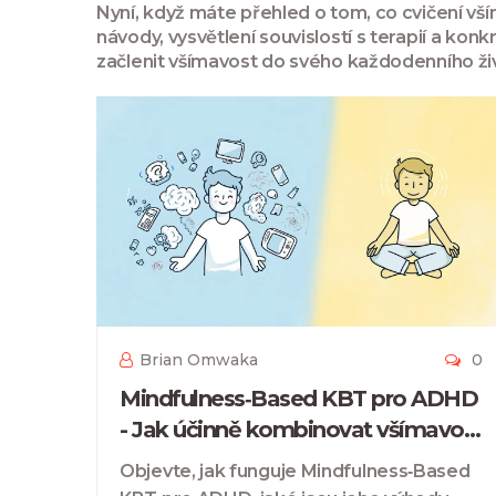
Nyní, když máte přehled o tom, co cvičení vš
návody, vysvětlení souvislostí s terapií a kon
začlenit všímavost do svého každodenního život
Brian Omwaka
0
Mindfulness‑Based KBT pro ADHD
- Jak účinně kombinovat všímavost
a dovednosti
Objevte, jak funguje Mindfulness‑Based