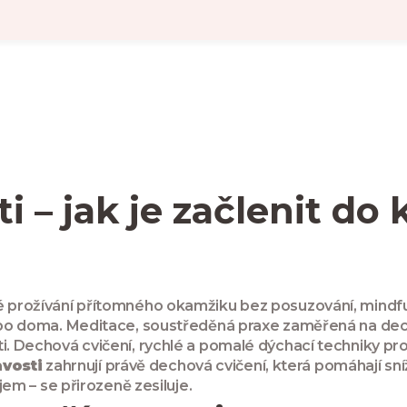
i – jak je začlenit d
é prožívání přítomného okamžiku bez posuzování
,
mindf
nebo doma.
Meditace
,
soustředěná praxe zaměřená na dec
i.
Dechová cvičení
,
rychlé a pomalé dýchací techniky pr
avosti
zahrnují právě dechová cvičení, která pomáhají sníž
ojem – se přirozeně zesiluje.