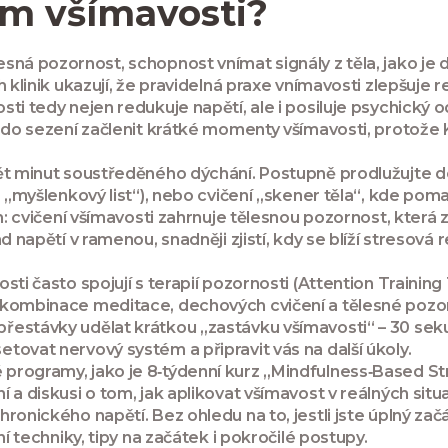
ním všímavosti?
lesná pozornost
,
schopnost vnímat signály z těla, jako je
 klinik ukazují, že pravidelná praxe vnímavosti zlepšuje 
ti tedy nejen redukuje napětí, ale i posiluje psychický o
e do sezení začlenit krátké momenty všímavosti, protože 
ět minut soustředěného dýchání. Postupně prodlužujte dob
. „myšlenkový list“), nebo cvičení „skener těla“, kde pom
h: cvičení všímavosti zahrnuje tělesnou pozornost, která 
d napětí v ramenou, snadněji zjistí, kdy se blíží stresová
sti často spojují s terapií pozornosti (Attention Train
 kombinace meditace, dechových cvičení a tělesné pozor
řestávky udělat krátkou „zastávku všímavosti“ – 30 se
tovat nervový systém a připravit vás na další úkoly.
rované programy, jako je 8‑týdenní kurz „Mindfulness‑Based
 a diskusi o tom, jak aplikovat všímavost v reálných situ
ronického napětí. Bez ohledu na to, jestli jste úplný za
í techniky, tipy na začátek i pokročilé postupy.