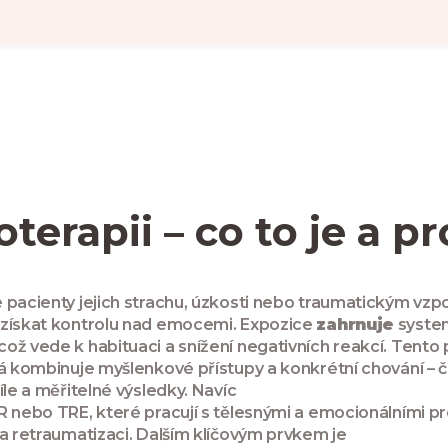
erapii – co to je a pr
e pacienty jejich strachu, úzkosti nebo traumatickým v
 získat kontrolu nad emocemi. Expozice
zahrnuje
system
ož vede k habituaci a snížení negativních reakcí. Tento
á kombinuje myšlenkové přístupy a konkrétní chování
– 
íle a měřitelné výsledky. Navíc
R nebo TRE, které pracují s tělesnými a emocionálními p
la retraumatizaci. Dalším klíčovým prvkem je