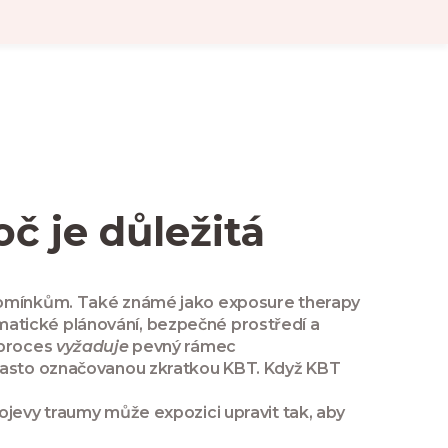
oč je důležitá
zpomínkům
. Také známé jako
exposure therapy
atické plánování, bezpečné prostředí a
 proces
vyžaduje
pevný rámec
často označovanou zkratkou KBT. Když KBT
rojevy traumy
může expozici upravit tak, aby