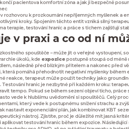
 končí pacientova komfortní zóna a jak ji bezpečně posu
onec
zy v rozhovoru k prozkoumání nepříjemných myšlenek a e
notlivými kroky. Spojením těchto entit vzniká silný tera
terapie, testování hranic a práce s tichem zajišťují stab
je v praxi a co od ní m
kostného spouštěče – může jít o veřejné vystoupení, so
rarchie úkolů, kde
expozice
postupně stoupá od méně ná
dlem, následně před blízkým přítelem a nakonec před vě
aci, která pomáhá přehodnotit negativní myšlenky během 
sné reakce, terapeut může použít techniky jako groundi
Testování hranic je nezbytné při každém kroku: terapeut
pravit tempo. Pokud se během sezení objeví ticho, práce 
sto vede k hlubšímu uvědomění si spouštěčů. Celý proces
entami, který vede k postupnému snížení strachu a zvýše
jak nastavit exponenciální plán, jak kombinovat KBT sezen
apeutický nástroj. Zjistíte, proč je důležité mít jasná kri
axi aplikovat testování hranic během expozice. Následují
ké techniky pro ADHD, až po zvládání traumatu a bolesti v