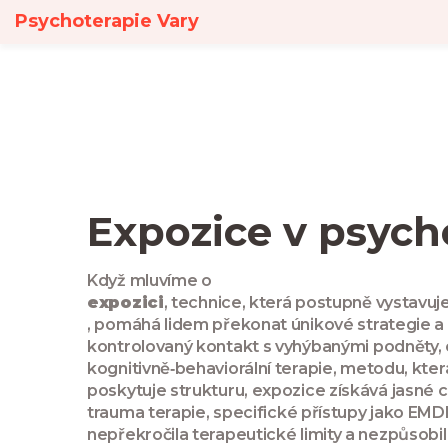
Psychoterapie Vary
Expozice v psychot
Když mluvíme o
expozici
,
technice, která postupně vystavuj
, pomáhá lidem překonat únikové strategie a
kontrolovaný kontakt s vyhýbanými podněty, c
kognitivně‑behaviorální terapie
,
metodu, kter
poskytuje strukturu, expozice získává jasné c
trauma terapie
,
specifické přístupy jako EMD
nepřekročila terapeutické limity a nezpůsobi