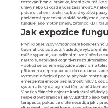
testování hranic
,
praktika, která zkoumá, kde
únavy nebo úzkosti a včas zasáhnout. A nak
práce s tichem
,
technika, která využívá pau
pacientovi zpracovat vzniklé pocity mezi jed
funguje jako motor změny, zatímco KBT, trauma 
Jak expozice fungu
První krok je vždy
vyhodnocení
konkrétního úz
traumatické události. Následuje vytvoření hie
může vypadat jako cvičení mluvení před zrca
nástroje, například kognitivní restrukturaliz
– pokud se během expozice objeví silné těle
přítomen a nepropadnout do retraumatizace. 
vystavení a fyzické pocity, aby bylo možné u
emergentní emoce bez nutnosti mluvit, což ča
systematický dialog mezi těmito pěti kompon
V našich článcích najdete konkrétní příklady, 
respektovat hranice i jak využít ticho jako ter
terapeuta, pokud se cítíte nesedí, a jak v pr
situacemi – od první konzultace, přes specific