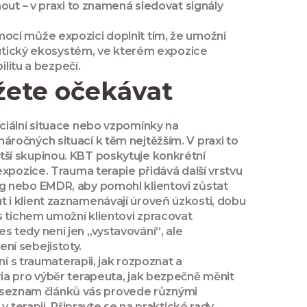
nout
– v praxi to znamená sledovat signály
mocí
může expozici doplnit tím, že umožní
peutický ekosystém, ve kterém expozice
ilitu a bezpečí.
ůžete očekávat
ciální situace nebo vzpomínky na
ročných situací k těm nejtěžším. V praxi to
tší skupinou. KBT poskytuje konkrétní
expozice. Trauma terapie přidává další vrstvu
ng nebo EMDR, aby pomohl klientovi zůstat
 i klient zaznamenávají úroveň úzkosti, dobu
s tichem umožní klientovi zpracovat
 tedy není jen „vystavování“, ale
ní sebejistoty.
í s traumaterapii, jak rozpoznat a
téria pro výběr terapeuta, jak bezpečně měnit
cí seznam článků vás provede různými
 terapii. Připravte se na praktické rady,