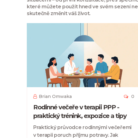
které můžete použít hned ve svém sezení ne
skutečně změnit váš život.
Brian Omwaka
0
Rodinné večeře v terapii PPP -
praktický trénink, expozice a tipy
Praktický průvodce rodinnými večeřemi
v terapii poruch příjmu potravy. Jak