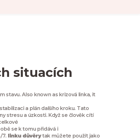
h situacích
ém stavu
. Also known as
krizová linka
, it
abilizaci a plán dalšího kroku
. Tato
y stresu a úzkosti
. Když se člověk cítí
celkové
době se k tomu přidává i
4/7
.
linku důvěry
tak můžete použít jako