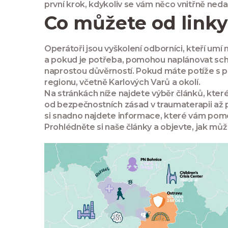
první krok, kdykoliv se vám něco vnitřně neda
Co můžete od link
Operátoři jsou vyškolení odborníci, kteří umí
a pokud je potřeba, pomohou naplánovat schůz
naprostou důvěrností. Pokud máte potíže s
regionu, včetně Karlových Varů a okolí.
Na stránkách níže najdete výběr článků, které
od bezpečnostních zásad v traumaterapii až p
si snadno najdete informace, které vám pomo
Prohlédněte si naše články a objevte, jak můž