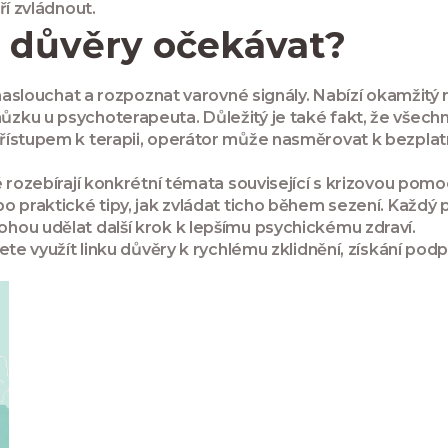
ří zvládnout.
y důvěry očekávat?
 naslouchat a rozpoznat varovné signály. Nabízí okamžitý 
ku u psychoterapeuta. Důležitý je také fakt, že všechna 
 přístupem k terapii, operátor může nasměrovat k bez
 rozebírají konkrétní témata související s krizovou pomo
o praktické tipy, jak zvládat ticho během sezení. Každý 
hou udělat další krok k lepšímu psychickému zdraví.
ete využít linku důvěry k rychlému zklidnění, získání pod