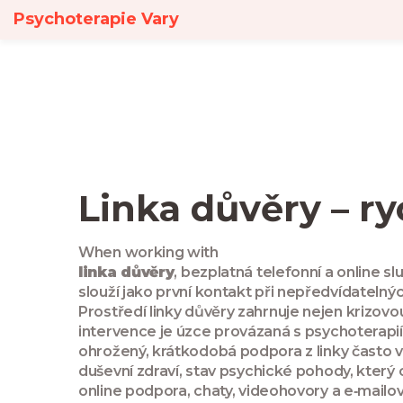
Psychoterapie Vary
Linka důvěry – r
When working with
linka důvěry
,
bezplatná telefonní a online s
slouží jako první kontakt při nepředvídatelný
Prostředí linky důvěry zahrnuje nejen
krizovo
intervence je úzce provázaná s
psychoterapií
ohrožený, krátkodobá podpora z linky často 
duševní zdraví
,
stav psychické pohody, který o
online podpora
,
chaty, videohovory a e‑mailo