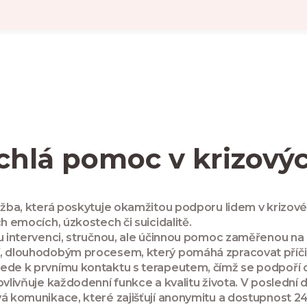
ychlá pomoc v krizovýc
lužba, která poskytuje okamžitou podporu lidem v krizov
ch emocích, úzkostech či suicidalitě
.
u intervenci
,
stručnou, ale účinnou pomoc zaměřenou na st
,
dlouhodobým procesem, který pomáhá zpracovat příčin
vede k prvnímu kontaktu s terapeutem, čímž se podpoří 
vlivňuje každodenní funkce a kvalitu života
. V poslední 
vá komunikace, které zajišťují anonymitu a dostupnost 2