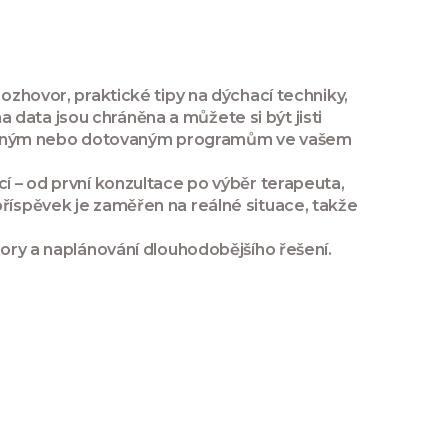
rozhovor, praktické tipy na dýchací techniky,
data jsou chráněna a můžete si být jisti
platným nebo dotovaným programům ve vašem
cí – od první konzultace po výběr terapeuta,
příspěvek je zaměřen na reálné situace, takže
pory a naplánování dlouhodobějšího řešení.