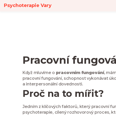
Psychoterapie Vary
Pracovní fungován
Když mluvíme o
pracovním fungování
, mám
pracovní fungování
,
schopnost vykonávat úkol
a interpersonální dovednosti.
Proč na to mířit?
Jedním z klíčových faktorů, který pracovní fun
psychoterapie
,
cílený rozhovorový proces, kt