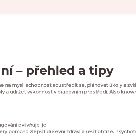
í – přehled a tipy
e na mysli schopnost soustředit se, plánovat úkoly a zvl
y a udržet výkonnost v pracovním prostředí
. Also know
gování ovlivňuje, je
erý pomáhá zlepšit duševní zdraví a řešit obtíže
. Psychot