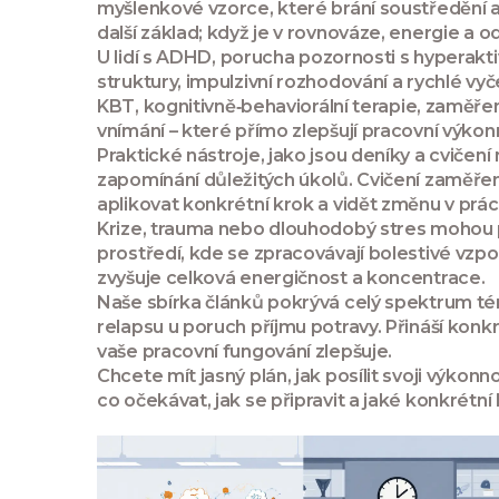
myšlenkové vzorce, které brání soustředění a
další základ; když je v rovnováze, energie a o
U lidí s
ADHD
,
porucha pozornosti s hyperaktiv
struktury, impulzivní rozhodování a rychlé v
KBT
,
kognitivně‑behaviorální terapie, zaměř
vnímání – které přímo zlepšují pracovní výkon
Praktické nástroje, jako jsou deníky a cvičení
zapomínání důležitých úkolů. Cvičení zaměře
aplikovat konkrétní krok a vidět změnu v práci
Krize, trauma nebo dlouhodobý stres mohou 
prostředí, kde se zpracovávají bolestivé vzpo
zvyšuje celková energičnost a koncentrace.
Naše sbírka článků pokrývá celý spektrum té
relapsu u poruch příjmu potravy. Přináší konkr
vaše pracovní fungování zlepšuje.
Chcete mít jasný plán, jak posílit svoji výko
co očekávat, jak se připravit a jaké konkrétní