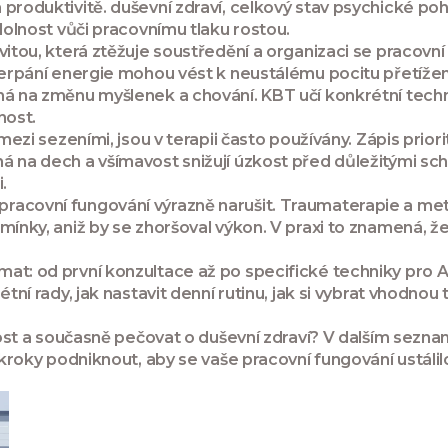
 produktivitě.
duševní zdraví
,
celkový stav psychické poh
dolnost vůči pracovnímu tlaku rostou.
itou, která ztěžuje soustředění a organizaci
se pracovní
yčerpání energie mohou vést k neustálému pocitu přetížen
ená na změnu myšlenek a chování
. KBT učí konkrétní tech
nost.
 mezi sezeními, jsou v terapii často používány. Zápis pri
ná na dech a všímavost snižují úzkost před důležitými s
.
pracovní fungování výrazně narušit. Traumaterapie a m
mínky, aniž by se zhoršoval výkon. V praxi to znamená, ž
mat: od první konzultace až po specifické techniky pro
étní rady, jak nastavit denní rutinu, jak si vybrat vhodno
nnost a současně pečovat o duševní zdraví? V dalším sezna
 kroky podniknout, aby se vaše pracovní fungování ustálil