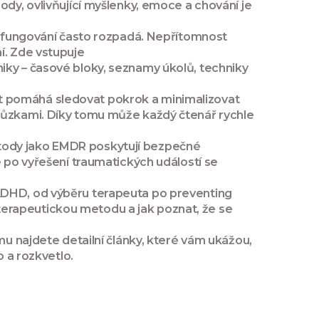
ody, ovlivňující myšlenky, emoce a chování
je
 fungování často rozpadá. Nepřítomnost
í. Zde vstupuje
niky – časové bloky, seznamy úkolů, techniky
orit pomáhá sledovat pokrok a minimalizovat
chůzkami. Díky tomu může každý čtenář rychle
etody jako EMDR poskytují bezpečné
e po vyřešení traumatických událostí se
 ADHD, od výběru terapeuta po preventing
u terapeutickou metodu a jak poznat, že se
mu najdete detailní články, které vám ukážou,
o a rozkvetlo.