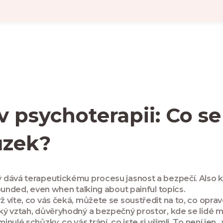
 v psychoterapii: Co s
ůzek?
ý dává terapeutickému procesu jasnost a bezpečí
. Also
ounded, even when talking about painful topics.
víte, co vás čeká, můžete se soustředit na to, co opravd
ký vztah
,
důvěryhodný a bezpečný prostor, kde se lidé 
lé schůzky, co vás trápí, co jste si všimli. To není jen „