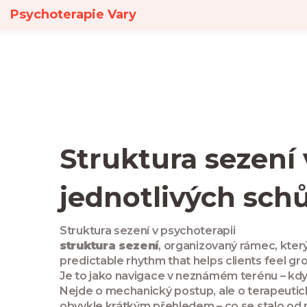
Psychoterapie Vary
Struktura sezení
jednotlivých sch
Struktura sezení v psychoterapii
struktura sezení
,
organizovaný rámec, kter
predictable rhythm that helps clients feel gr
Je to jako navigace v neznámém terénu – když 
Nejde o mechanický postup, ale o
terapeutic
obvykle krátkým přehledem – co se stalo od minu