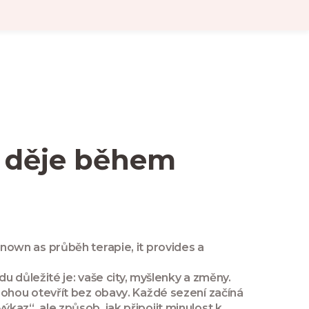
e děje během
 known as
průběh terapie
, it provides a
u důležité je: vaše city, myšlenky a změny.
mohou otevřít bez obavy
. Každé sezení začíná
výkaz“, ale způsob, jak připojit minulost k