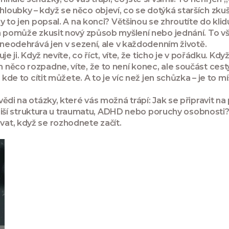
oubky – když se něco objeví, co se dotýká starších zkuš
to jen popsal. A na konci? Většinou se zhroutíte do klidu –
m pomůže zkusit nový způsob myšlení nebo jednání. To vš
e neodehrává jen v sezení, ale v každodenním životě
.
 ji. Když nevíte, co říct, víte, že ticho je v pořádku. Když
ěco rozpadne, víte, že to není konec, ale součást cesty. 
 kde to cítit můžete. A to je víc než jen schůzka – je to
di na otázky, které vás možná trápí: Jak se připravit na 
e liší struktura u traumatu, ADHD nebo poruchy osobnosti?
at, když se rozhodnete začít.