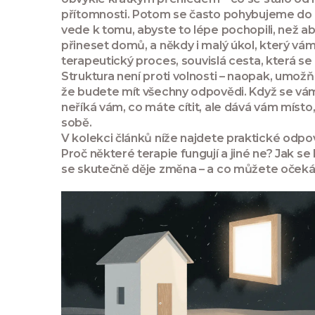
přítomnosti. Potom se často pohybujeme do hl
vede k tomu, abyste to lépe pochopili, než aby 
přineset domů, a někdy i malý úkol, který vá
terapeutický proces
,
souvislá cesta, která s
Struktura není proti volnosti – naopak, umožňuje
že budete mít všechny odpovědi. Když se vám n
neříká vám, co máte cítit, ale dává vám místo,
sobě.
V kolekci článků níže najdete praktické odpově
Proč některé terapie fungují a jiné ne? Jak s
se skutečně děje změna – a co můžete očekáv