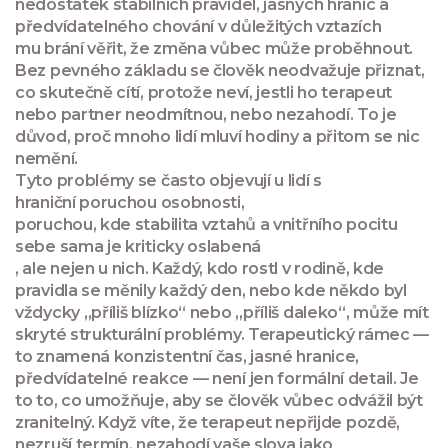
nedostatek stabilních pravidel, jasných hranic a
předvídatelného chování v důležitých vztazích
mu brání věřit, že změna vůbec může proběhnout.
Bez pevného základu se člověk neodvažuje přiznat,
co skutečně cítí, protože neví, jestli ho terapeut
nebo partner neodmítnou, nebo nezahodí. To je
důvod, proč mnoho lidí mluví hodiny a přitom se nic
nemění.
Tyto problémy se často objevují u lidí s
hraniční poruchou osobnosti
,
poruchou, kde stabilita vztahů a vnitřního pocitu
sebe sama je kriticky oslabená
, ale nejen u nich. Každý, kdo rostl v rodině, kde
pravidla se měnily každý den, nebo kde někdo byl
vždycky „příliš blízko“ nebo „příliš daleko“, může mít
skryté strukturální problémy. Terapeutický rámec —
to znamená konzistentní čas, jasné hranice,
předvídatelné reakce — není jen formální detail. Je
to to, co umožňuje, aby se člověk vůbec odvážil být
zranitelný. Když víte, že terapeut nepřijde pozdě,
nezruší termín, nezahodí vaše slova jako