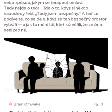
nebo způsob, jakým se terapeut omluví.
Tady nejde o teorii. Jde o to, když si někdo
naposledy řekl: „Tady jsem bezpečný.“ A teď se
podívejte, co se děje, když se ten bezpečný prostor
vytváří — a jak to mění lidi, kteří už věřili, že změna
není pro ně.
Brian Omwaka
0