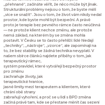
„přehnané“, začínáte věřit, že něco může být jinak.
Strukturální problémy nejsou o tom, že byste měli
„více se snažit“. Jsou o tom, že život vám nikdy nedal
prostor, kde byste mohli být bezpeční. A právě
proto je terapie bez pevného rámce často neúčinná
— ne protože klient nechce změnu, ale protože
nemá základ, na kterém by se změna mohla
postavit. V Česku se to často přehlíží: lidé hledají
„techniky“, „nástroje“, „vzorce“, ale zapomínají na
to, že bez stability se žádná technika nevyplatí. V
našem sbírce článků najdete příběhy o tom, jak
terapeutický rámec
,
systém pravidel, které vytvářejí bezpečný prostor
pro změnu
zachraňuje životy, jak
terapeutické hranice
,
jasné limity mezi terapeutem a klientem, které
chrání obě strany
zabraňují vyhoření, a proč se u lidí s BPD změna
začíná právě tam, kde se přestane měnit čas sezení