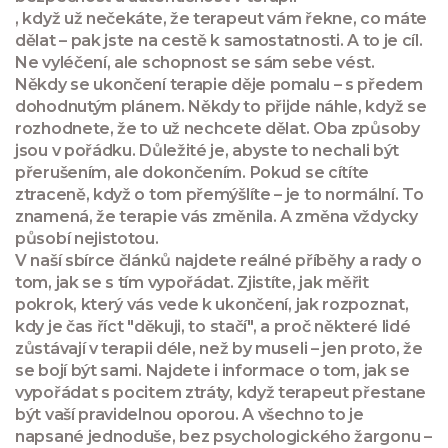
, když už nečekáte, že terapeut vám řekne, co máte
dělat – pak jste na cestě k samostatnosti. A to je cíl.
Ne vyléčení, ale schopnost se sám sebe vést.
Někdy se ukončení terapie děje pomalu – s předem
dohodnutým plánem. Někdy to přijde náhle, když se
rozhodnete, že to už nechcete dělat. Oba způsoby
jsou v pořádku. Důležité je, abyste to nechali být
přerušením, ale dokončením. Pokud se cítíte
ztraceně, když o tom přemýšlíte – je to normální. To
znamená, že terapie vás změnila. A změna vždycky
působí nejistotou.
V naší sbírce článků najdete reálné příběhy a rady o
tom, jak se s tím vypořádat. Zjistíte, jak měřit
pokrok, který vás vede k ukončení, jak rozpoznat,
kdy je čas říct "děkuji, to stačí", a proč některé lidé
zůstávají v terapii déle, než by museli – jen proto, že
se bojí být sami. Najdete i informace o tom, jak se
vypořádat s pocitem ztráty, když terapeut přestane
být vaší pravidelnou oporou. A všechno to je
napsané jednoduše, bez psychologického žargonu –