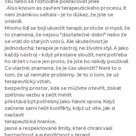
cílů nebo se rozhodne pokračovat jinak
. Also known as
zavření terapeutického procesu
, it
není známkou selhání – je to důkaz, že jste se
změnili.
Mnoho lidí se bojí ukončit terapii, protože si myslí, že
to znamená, že nejsou "dostatečně dobrí" nebo že
se vrátí do starých vzorů. Ale skutečnost je
jednoduchá: terapie je nástroj, ne životní styl. A jako
každý nástroj – když přestane sloužit, není potřeba
ho držet v ruce jen proto, že jste ho někdy používali.
Co vlastně znamená, že je čas ukončit? Není to o
tom, že už nemáte problémy. Je to o tom, že už
terapeutický vztah
,
bezpečný prostor, kde se můžete otevřít, získat
zpětnou vazbu a začít měnit
přestává být potřebný jako hlavní opora. Když
začnete sami řešit konflikty, když už víte, jak si
nastavit
terapeutické hranice
,
jasné a respektované limity, které chrání vaši
bezpečnost a autentičnost v terapii