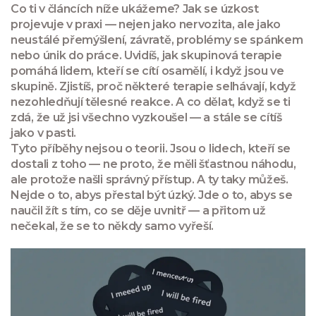
Co ti v článcích níže ukážeme? Jak se úzkost
projevuje v praxi — nejen jako nervozita, ale jako
neustálé přemýšlení, závratě, problémy se spánkem
nebo únik do práce. Uvidíš, jak skupinová terapie
pomáhá lidem, kteří se cítí osamělí, i když jsou ve
skupině. Zjistíš, proč některé terapie selhávají, když
nezohledňují tělesné reakce. A co dělat, když se ti
zdá, že už jsi všechno vyzkoušel — a stále se cítíš
jako v pasti.
Tyto příběhy nejsou o teorii. Jsou o lidech, kteří se
dostali z toho — ne proto, že měli šťastnou náhodu,
ale protože našli správný přístup. A ty taky můžeš.
Nejde o to, abys přestal být úzký. Jde o to, abys se
naučil žít s tím, co se děje uvnitř — a přitom už
nečekal, že se to někdy samo vyřeší.