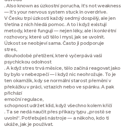
. Also known as
úzkostní porucha
, it’s not weakness
— it’s your nervous system stuck in overdrive.
V Česku trpí úzkostí každý sedmý dospělý, ale jen
třetina z nich hledá pomoc. A to i když existují
metody, které fungují — nejen léky, ale i konkrétní
rozhovory, které učí tělo i mysl, jak se uvolnit.
Úzkost se neobjeví sama. Často ji podporuje
stres
,
dlouhodobé přetížení, které vyčerpává vaši
psychickou odolnost
. A když stres trvá měsíce, tělo začíná reagovat jako
by bylo v nebezpečí — i když nic neohrožuje. To je
ten okamžik, kdy se normální starost přemění v
překážku v práci, vztazích nebo ve spánku. A pak
přichází
emoční regulace
,
schopnost udržet klid, když všechno kolem křičí
. Ta se nedá naučit přes příkazy typu „prostě se
uvolni“. Potřebuješ nástroje — a někoho, kdo ti
ukáže, jak je používat.