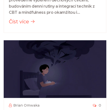
provedeme výběrem dechových cvičení,
budováním denní rutiny a integrací technik z
CBT a mindfulness pro okamžitou i
dlouhodobou úlevu.
Číst více
Brian Omwaka
0