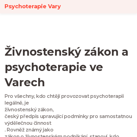
Psychoterapie Vary
Živnostenský zákon a
psychoterapie ve
Varech
Pro všechny, kdo chtějí provozovat psychoterapii
legálně, je
živnostenský zákon
,
český předpis upravující podmínky pro samostatnou
výdělečnou činnost
. Rovněž známý jako
zákon o živnostenském podnikání
, stanoví, kdo