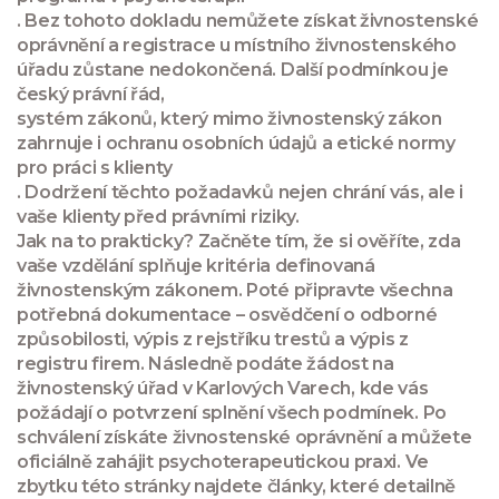
. Bez tohoto dokladu nemůžete získat živnostenské
oprávnění a registrace u místního živnostenského
úřadu zůstane nedokončená. Další podmínkou je
český právní řád
,
systém zákonů, který mimo živnostenský zákon
zahrnuje i ochranu osobních údajů a etické normy
pro práci s klienty
. Dodržení těchto požadavků nejen chrání vás, ale i
vaše klienty před právními riziky.
Jak na to prakticky? Začněte tím, že si ověříte, zda
vaše vzdělání splňuje kritéria definovaná
živnostenským zákonem. Poté připravte všechna
potřebná dokumentace – osvědčení o odborné
způsobilosti, výpis z rejstříku trestů a výpis z
registru firem. Následně podáte žádost na
živnostenský úřad v Karlových Varech, kde vás
požádají o potvrzení splnění všech podmínek. Po
schválení získáte živnostenské oprávnění a můžete
oficiálně zahájit psychoterapeutickou praxi. Ve
zbytku této stránky najdete články, které detailně