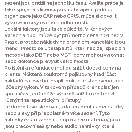
sezení jsou dražší na jednotku času. Kvalita práce je
také spojena s licencí: pokud terapeut patří do
organizace jako ČAP nebo ČPtS, může si dovolit
vyšší cenu díky ověřené odbornosti.
Lokální faktory jsou také důležité. V Karlových
Varech a okolí může být průměrná cena nižší než v
Praze, protože náklady na pronájem kanceláře jsou
menší. Přesto se u terapeutů, kteří nabízejí speciální
metody jako DBT nebo MBT, ceny mohou vyrovnat
nebo dokonce převýšit velká města.
Pojištění a refundace mohou snížit dopad ceny na
klienta. Některé soukromé pojišťovny hradí část
nákladů na psychoterapii, pokud je stanoveno jako
léčebný výkon. V takovém případě klient platí jen
spoluúčast, což může výrazně snížit rozdíl mezi
různými terapeutickými přístupy.
Je dobré také sledovat, zda terapeut nabízí balíčky
nebo slevy při předplatném více sezení. Tyto
nabídky často zahrnují i doplňkové materiály, jako
jsou pracovní sešity nebo audio nahrávky, které