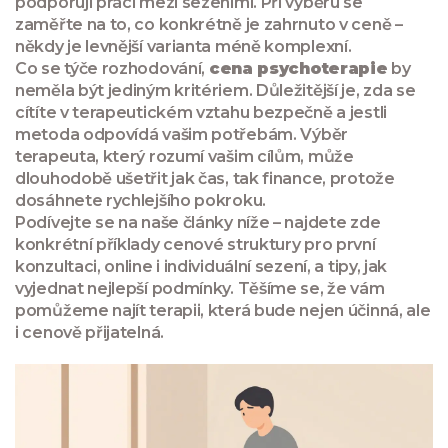
podporují práci mezi sezeními. Při výběru se
zaměřte na to, co konkrétně je zahrnuto v ceně –
někdy je levnější varianta méně komplexní.
Co se týče rozhodování,
cena psychoterapie
by
neměla být jediným kritériem. Důležitější je, zda se
cítíte v terapeutickém vztahu bezpečně a jestli
metoda odpovídá vašim potřebám. Výběr
terapeuta, který rozumí vašim cílům, může
dlouhodobě ušetřit jak čas, tak finance, protože
dosáhnete rychlejšího pokroku.
Podívejte se na naše články níže – najdete zde
konkrétní příklady cenové struktury pro první
konzultaci, online i individuální sezení, a tipy, jak
vyjednat nejlepší podmínky. Těšíme se, že vám
pomůžeme najít terapii, která bude nejen účinná, ale
i cenově přijatelná.