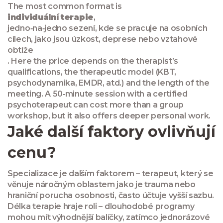
The most common format is
individuální terapie
,
jedno‑na‑jedno sezení, kde se pracuje na osobních
cílech, jako jsou úzkost, deprese nebo vztahové
obtíže
. Here the price depends on the therapist’s
qualifications, the therapeutic model (KBT,
psychodynamika, EMDR, atd.) and the length of the
meeting. A 50‑minute session with a certified
psychoterapeut can cost more than a group
workshop, but it also offers deeper personal work.
Jaké další faktory ovlivňují
cenu?
Specializace je dalším faktorem – terapeut, který se
věnuje náročným oblastem jako je trauma nebo
hraniční porucha osobnosti, často účtuje vyšší sazbu.
Délka terapie hraje roli – dlouhodobé programy
mohou mít výhodnější balíčky, zatímco jednorázové