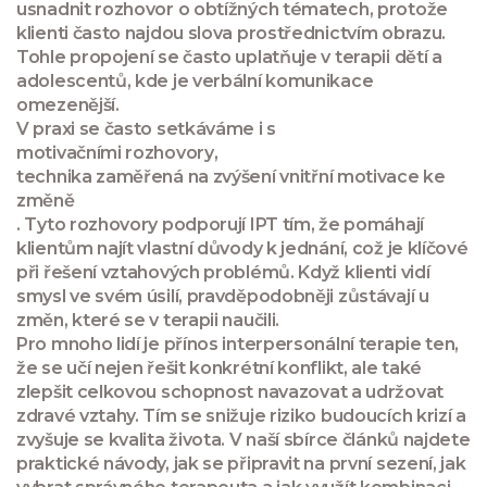
usnadnit rozhovor o obtížných tématech, protože
klienti často najdou slova prostřednictvím obrazu.
Tohle propojení se často uplatňuje v terapii dětí a
adolescentů, kde je verbální komunikace
omezenější.
V praxi se často setkáváme i s
motivačními rozhovory
,
technika zaměřená na zvýšení vnitřní motivace ke
změně
. Tyto rozhovory podporují IPT tím, že pomáhají
klientům najít vlastní důvody k jednání, což je klíčové
při řešení vztahových problémů. Když klienti vidí
smysl ve svém úsilí, pravděpodobněji zůstávají u
změn, které se v terapii naučili.
Pro mnoho lidí je přínos interpersonální terapie ten,
že se učí nejen řešit konkrétní konflikt, ale také
zlepšit celkovou schopnost navazovat a udržovat
zdravé vztahy. Tím se snižuje riziko budoucích krizí a
zvyšuje se kvalita života. V naší sbírce článků najdete
praktické návody, jak se připravit na první sezení, jak