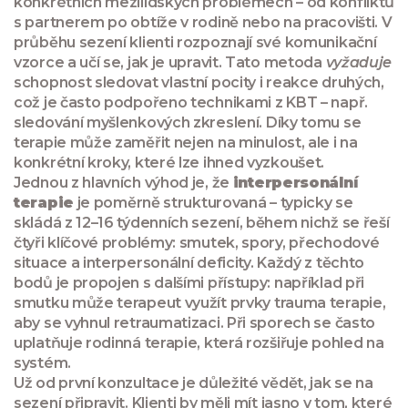
konkrétních mezilidských problémech – od konfliktů
s partnerem po obtíže v rodině nebo na pracovišti. V
průběhu sezení klienti rozpoznají své komunikační
vzorce a učí se, jak je upravit. Tato metoda
vyžaduje
schopnost sledovat vlastní pocity i reakce druhých,
což je často podpořeno technikami z KBT – např.
sledování myšlenkových zkreslení. Díky tomu se
terapie může zaměřit nejen na minulost, ale i na
konkrétní kroky, které lze ihned vyzkoušet.
Jednou z hlavních výhod je, že
interpersonální
terapie
je poměrně strukturovaná – typicky se
skládá z 12–16 týdenních sezení, během nichž se řeší
čtyři klíčové problémy: smutek, spory, přechodové
situace a interpersonální deficity. Každý z těchto
bodů je propojen s dalšími přístupy: například při
smutku může terapeut využít prvky trauma terapie,
aby se vyhnul retraumatizaci. Při sporech se často
uplatňuje rodinná terapie, která rozšiřuje pohled na
systém.
Už od první konzultace je důležité vědět, jak se na
sezení připravit. Klienti by měli mít jasno v tom, které