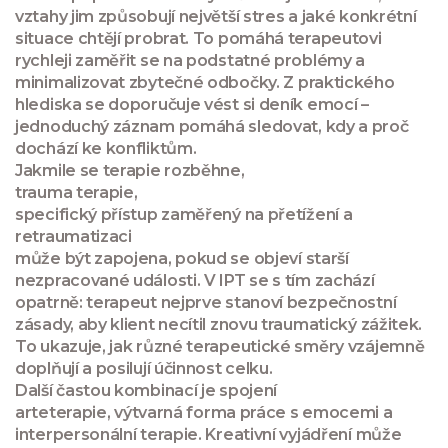
vztahy jim způsobují největší stres a jaké konkrétní
situace chtějí probrat. To pomáhá terapeutovi
rychleji zaměřit se na podstatné problémy a
minimalizovat zbytečné odbočky. Z praktického
hlediska se doporučuje vést si deník emocí –
jednoduchý záznam pomáhá sledovat, kdy a proč
dochází ke konfliktům.
Jakmile se terapie rozběhne,
trauma terapie
,
specifický přístup zaměřený na přetížení a
retraumatizaci
může být zapojena, pokud se objeví starší
nezpracované události. V IPT se s tím zachází
opatrně: terapeut nejprve stanoví bezpečnostní
zásady, aby klient necítil znovu traumatický zážitek.
To ukazuje, jak různé terapeutické směry vzájemně
doplňují a posilují účinnost celku.
Další častou kombinací je spojení
arteterapie
,
výtvarná forma práce s emocemi
a
interpersonální terapie. Kreativní vyjádření může