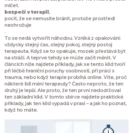
mlčet.
bezpečí v terapii
,
pocit, že se nemusíte bránit, protože prostředí
neohrožuje
.
To se nedá vytvořit náhodou. Vzniká z opakování:
vždycky stejný čas, stejný pokoj, stejný postoj
terapeuta. Když se to opakuje, mozek přestává být
na stráži. A teprve tehdy se může začít měnit. V
článcích níže najdete příklady, jak se tento klid tvoří
při léčbě hraniční poruchy osobnosti, při práci s
trauma, nebo když terapie probíhá online. Víte, proč
některé lidi mění terapeuty? Často neproto, že ten
druhý je lepší. Ale proto, že ten první nedodržoval
ten základní klid. V tomto sbírce najdete praktické
příklady, jak ten klid vypadá v praxi – a jak ho poznat,
když ho máte.