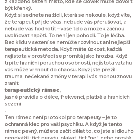
z každého sezení místo, kde se člověk může dovolit
být křehký.
Když si sednete na židli, která se nekoule, když víte,
že terapeut přijde včas, nebude vás přerušovat, a
nebude vás hodnotit – vaše tělo a mozek začnou
uvolňovat napětí. To není jen pohodlí. To je léčba.
Bez klidu v sezení se nemůže rozvinout ani nejlepší
terapeutická metoda. Když máte úzkost, každá
nejistota v prostředí se promítá jako hrozba. Když
trpíte hraniční poruchou osobnosti, nejistota vztahu
vás může vrhnout do chaosu. Když jste přežili
trauma, nečekané změny v terapii vás mohou znovu
zranit.
terapeutický rámec
,
jasné pravidla o délce, frekvenci, platbě a hranicích
sezení
.
Ten rámec není protokol pro terapeuty – je to
ochranná klec pro vaši psychiku. A když je tento
rámec pevný, můžete začít dělat to, co jste si dlouho
neodvážili: říct pravdu, plakat, říct "ne", nebo prostě