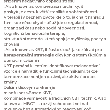
snížením negativního dopadu stresu
. Also known as
kompenzační techniky
, it
poskytuje cestu k větší stabilitě a soběstačnosti
.
V terapii i v běžném životě jde o to, jak najít náhradu
tam, kde něco chybí – ať už jde o regulaci emocí,
organizaci času nebo sociální dovednosti.
kognitivně‑behaviorální terapie
,
strukturální metoda, která spojuje myšlenky, pocity a
chování
. Also known as
KBT
, it často slouží jako základ pro
kompenzační strategie
díky konkrétním úkolům a
domácím cvičením.
KBT pomáhá klientům identifikovat maladaptivní
vzorce a nahradit je funkčními technikami, takže
kompenzace není jen pasivní, ale aktivní proces
změny.
Dalším klíčovým prvkem je
mindfulness‑Based KBT
,
kombinace všímavosti a tradičních CBT technik
. Also
known as
MBCT
, it rozvíjí schopnost vnímat
myšlenky bez automatického reagování, což