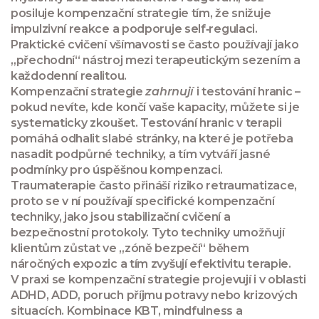
posiluje kompenzační strategie tím, že snižuje
impulzivní reakce a podporuje self‑regulaci.
Praktické cvičení všímavosti se často používají jako
„přechodní“ nástroj mezi terapeutickým sezením a
každodenní realitou.
Kompenzační strategie
zahrnují
i testování hranic –
pokud nevíte, kde končí vaše kapacity, můžete si je
systematicky zkoušet. Testování hranic v terapii
pomáhá odhalit slabé stránky, na které je potřeba
nasadit podpůrné techniky, a tím vytváří jasné
podmínky pro úspěšnou kompenzaci.
Traumaterapie často přináší riziko retraumatizace,
proto se v ní používají specifické kompenzační
techniky, jako jsou stabilizační cvičení a
bezpečnostní protokoly. Tyto techniky umožňují
klientům zůstat ve „zóně bezpečí“ během
náročných expozic a tím zvyšují efektivitu terapie.
V praxi se kompenzační strategie projevují i v oblasti
ADHD, ADD, poruch příjmu potravy nebo krizových
situacích. Kombinace KBT, mindfulness a