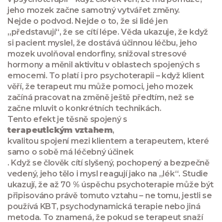
jeho mozek začne samotný vytvářet změny.
Nejde o podvod. Nejde o to, že si lidé jen
„představují“, že se cítí lépe. Věda ukazuje, že když
si pacient myslel, že dostává účinnou léčbu, jeho
mozek uvolňoval endorfiny, snižoval stresové
hormony a měnil aktivitu v oblastech spojených s
emocemi. To platí i pro psychoterapii – když klient
věří, že terapeut mu může pomoci, jeho mozek
začíná pracovat na změně ještě předtím, než se
začne mluvit o konkrétních technikách.
Tento efekt je těsně spojený s
terapeutickým vztahem
,
kvalitou spojení mezi klientem a terapeutem, které
samo o sobě má léčebný účinek
. Když se člověk cítí slyšený, pochopený a bezpečně
vedený, jeho tělo i mysl reagují jako na „lék“. Studie
ukazují, že až 70 % úspěchu psychoterapie může být
připisováno právě tomuto vztahu – ne tomu, jestli se
používá KBT, psychodynamická terapie nebo jiná
metoda. To znamená, že pokud se terapeut snaží