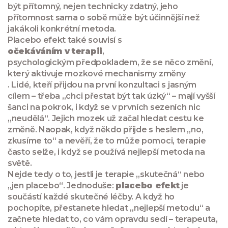
být přítomný, nejen technicky zdatný, jeho
přítomnost sama o sobě může být účinnější než
jakákoli konkrétní metoda.
Placebo efekt také souvisí s
očekáváním v terapii
,
psychologickým předpokladem, že se něco změní,
který aktivuje mozkové mechanismy změny
. Lidé, kteří přijdou na první konzultaci s jasným
cílem – třeba „chci přestat být tak úzký“ – mají vyšší
šanci na pokrok, i když se v prvních sezeních nic
„neudělá“. Jejich mozek už začal hledat cestu ke
změně. Naopak, když někdo přijde s heslem „no,
zkusíme to“ a nevěří, že to může pomoci, terapie
často selže, i když se používá nejlepší metoda na
světě.
Nejde tedy o to, jestli je terapie „skutečná“ nebo
„jen placebo“. Jednoduše:
placebo efekt
je
součástí každé skutečné léčby. A když ho
pochopíte, přestanete hledat „nejlepší metodu“ a
začnete hledat to, co vám opravdu sedí – terapeuta,