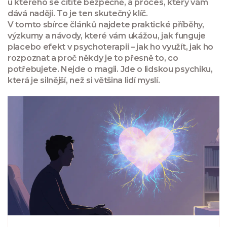
u kterého se cítíte bezpečně, a proces, který vám
dává naději. To je ten skutečný klíč.
V tomto sbírce článků najdete praktické příběhy,
výzkumy a návody, které vám ukážou, jak funguje
placebo efekt v psychoterapii – jak ho využít, jak ho
rozpoznat a proč někdy je to přesně to, co
potřebujete. Nejde o magii. Jde o lidskou psychiku,
která je silnější, než si většina lidí myslí.