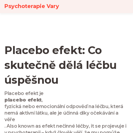
Psychoterapie Vary
Placebo efekt: Co
skutečně dělá léčbu
úspěšnou
Placebo efekt je
placebo efekt
,
fyzická nebo emocionální odpověď na léčbu, která
nemá aktivní látku, ale je účinná díky očekávání a
věře
. Also known as
efekt nečinné léčby
, it se projevuje i
v psychoterapii – když člověk věří, že mu pomůže,