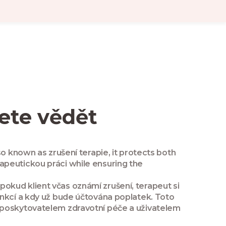
ete vědět
lso known as
zrušení terapie
, it protects both
rapeutickou práci
while ensuring the
okud klient včas oznámí zrušení, terapeut si
ankcí a kdy už bude účtována poplatek. Toto
i poskytovatelem zdravotní péče a uživatelem