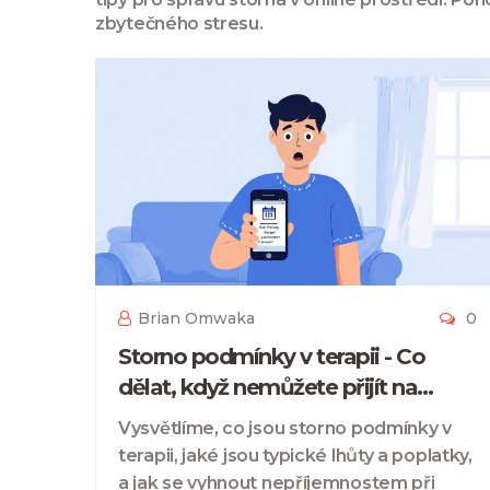
zbytečného stresu.
Brian Omwaka
0
Storno podmínky v terapii - Co
dělat, když nemůžete přijít na
sezení
Vysvětlíme, co jsou storno podmínky v
terapii, jaké jsou typické lhůty a poplatky,
a jak se vyhnout nepříjemnostem při