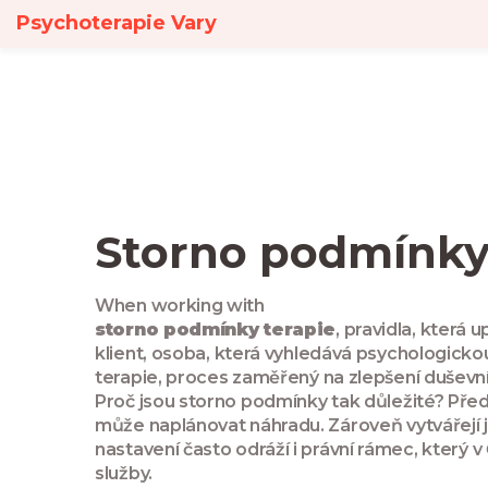
Psychoterapie Vary
Storno podmínky 
When working with
storno podmínky terapie
,
pravidla, která u
klient
,
osoba, která vyhledává psychologick
terapie
,
proces zaměřený na zlepšení duševní
Proč jsou storno podmínky tak důležité? Před
může naplánovat náhradu. Zároveň vytvářejí j
nastavení často odráží i právní rámec, kter
služby.