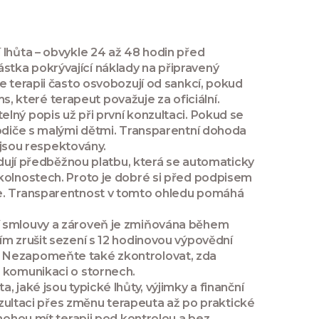
 lhůta – obvykle 24 až 48 hodin před
stka pokrývající náklady na připravený
e terapii často osvobozují od sankcí, pokud
 které terapeut považuje za oficiální.
lný popis už při první konzultaci. Pokud se
rodiče s malými dětmi. Transparentní dohoda
e jsou respektovány.
adují předběžnou platbu, která se automaticky
okolnostech. Proto je dobré si před podpisem
ace. Transparentnost v tomto ohledu pomáhá
ní smlouvy a zároveň je zmiňována během
ím zrušit sezení s 12 hodinovou výpovědní
u. Nezapomeňte také zkontrolovat, zda
a komunikaci o stornech.
a, jaké jsou typické lhůty, výjimky a finanční
onzultaci přes změnu terapeuta až po praktické
omohou mít terapii pod kontrolou a bez