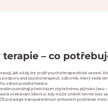
terapie – co potřebuj
pravují, jak a kdy lze zrušit psychoterapeutické sezení
. A
ou podporu
and
psychoterapeut
,
odborník, který vede te
ho zdraví
probíhá hladce.
evším pomáhají předcházet zbytečnému plýtvání času – p
asná očekávání: klient ví, kdy může změnit termín bez s
ý v ČR požaduje transparentnost smluvních podmínek mez