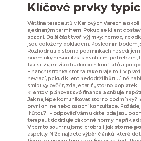
Klíčové prvky typ
Většina terapeutů v Karlových Varech a okolí
sjednaným termínem. Pokud se klient dostaví
sezení. Další část tvoří výjimky: nemoc, neod
jsou doloženy dokladem. Posledním bodem jso
Rozhodnutí o storno podmínkách nesedí jen na
podmínky nesouhlasí s osobními potřebami, lz
tak snižuje riziko budoucích konfliktů a podpo
Finanční stránka storna také hraje roli. V pr
nevrací, pokud klient nedodrží lhůtu. Jiné n
smlouvy ověřit, zda je tarif „storno poplat
klientovi plánovat své finance a snižuje napě
Jak nejlépe komunikovat storno podmínky? Id
první online nebo osobní konzultace. Požádej
lhůtou?“ – odpověď vám ukáže, zda jsou podm
terapeut dodržuje zákonné normy, například s
V tomto souhrnu jsme probrali, jak
storno p
aspekty. Níže najdete výběr článků, které det
tipy pro správu storna v online prostředí. Po