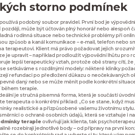
ických storno podmínek
 používá podobný soubor pravidel. První bod je výpovědní
 později, může být účtován plný honorář nebo alespoň čá
kladná rodinná situace nebo technické problémy při onlin
u způsob a kanál komunikace – e‑mail, telefon nebo sms,
 terapeutovi. Klient má právo požadovat jejich srozumite
e je upravit – například prodloužit výpovědní lhůtu pro 
ruje lepší terapeutický vztah, protože obě strany cítí, ž
axi se setkáváme s rozdílnými modely: některé kliniky pož
abízejí refundaci po předložení důkazu o neočekávaných 
ek“ pevně daný nebo se může měnit podle konkrétní situ
tí během terapie.
eální je stručná písemná forma, která je součástí úvod
te terapeuta o konkrétní příklad: „Co se stane, když mus
ínky realistické a přizpůsobené vašemu životnímu styl
měrnici o ochraně osobních údajů, která se vztahuje i n
odmínky terapie
ovlivňují jak klienta, tak psychoterapeut
ailně rozebírají jednotlivé body – od přípravy na první k
nořte se do konkrétních rad a vyberte si ty, které vám p