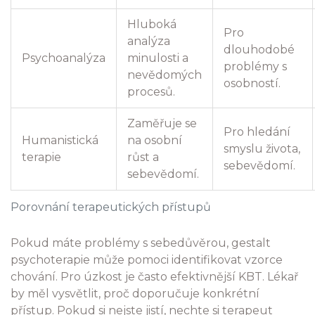
Hluboká
Pro
analýza
dlouhodobé
Psychoanalýza
minulosti a
problémy s
nevědomých
osobností.
procesů.
Zaměřuje se
Pro hledání
Humanistická
na osobní
smyslu života,
terapie
růst a
sebevědomí.
sebevědomí.
Porovnání terapeutických přístupů
Pokud máte problémy s sebedůvěrou, gestalt
psychoterapie může pomoci identifikovat vzorce
chování. Pro úzkost je často efektivnější KBT. Lékař
by měl vysvětlit, proč doporučuje konkrétní
přístup. Pokud si nejste jistí, nechte si terapeut