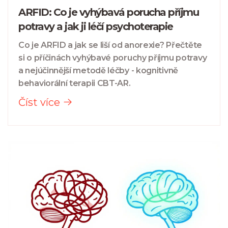
ARFID: Co je vyhýbavá porucha příjmu
potravy a jak ji léčí psychoterapie
Co je ARFID a jak se liší od anorexie? Přečtěte
si o příčinách vyhýbavé poruchy příjmu potravy
a nejúčinnější metodě léčby - kognitivně
behaviorální terapii CBT-AR.
Číst více