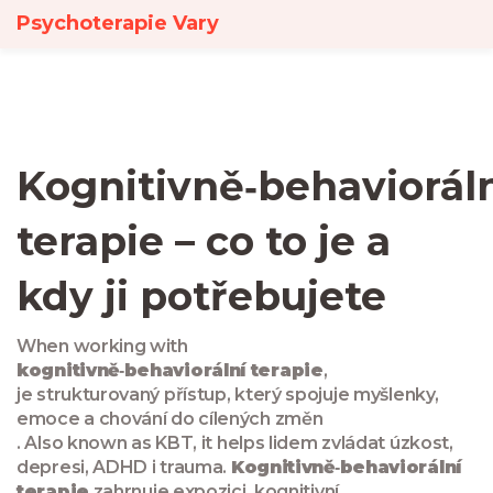
Psychoterapie Vary
Kognitivně‑behaviorál
terapie – co to je a
kdy ji potřebujete
When working with
kognitivně‑behaviorální terapie
,
je strukturovaný přístup, který spojuje myšlenky,
emoce a chování do cílených změn
. Also known as
KBT
, it helps lidem zvládat úzkost,
depresi, ADHD i trauma.
Kognitivně‑behaviorální
terapie
zahrnuje expozici, kognitivní