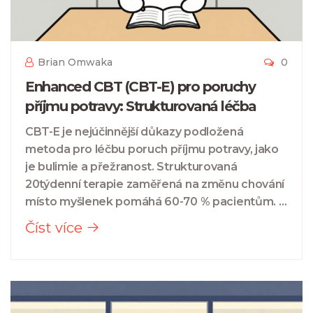
Brian Omwaka
0
Enhanced CBT (CBT-E) pro poruchy
příjmu potravy: Strukturovaná léčba
CBT-E je nejúčinnější důkazy podložená
metoda pro léčbu poruch příjmu potravy, jako
je bulimie a přežranost. Strukturovaná
20týdenní terapie zaměřená na změnu chování
místo myšlenek pomáhá 60-70 % pacientům. V
ČR je dostupná omezeně, ale roste.
Číst více