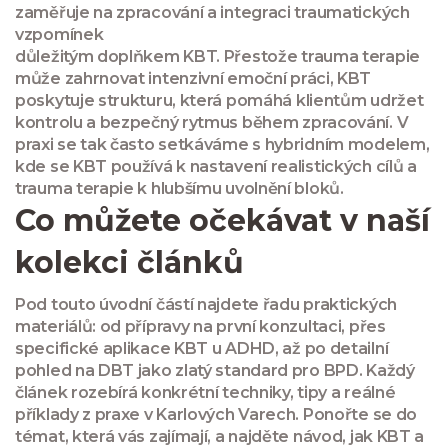
zaměřuje na zpracování a integraci traumatických
vzpomínek
důležitým doplňkem KBT. Přestože trauma terapie
může zahrnovat intenzivní emoční práci, KBT
poskytuje strukturu, která pomáhá klientům udržet
kontrolu a bezpečný rytmus během zpracování. V
praxi se tak často setkáváme s hybridním modelem,
kde se KBT používá k nastavení realistických cílů a
trauma terapie k hlubšímu uvolnění bloků.
Co můžete očekávat v naší
kolekci článků
Pod touto úvodní částí najdete řadu praktických
materiálů: od přípravy na první konzultaci, přes
specifické aplikace KBT u ADHD, až po detailní
pohled na DBT jako zlatý standard pro BPD. Každý
článek rozebírá konkrétní techniky, tipy a reálné
příklady z praxe v Karlových Varech. Ponořte se do
témat, která vás zajímají, a najděte návod, jak KBT a