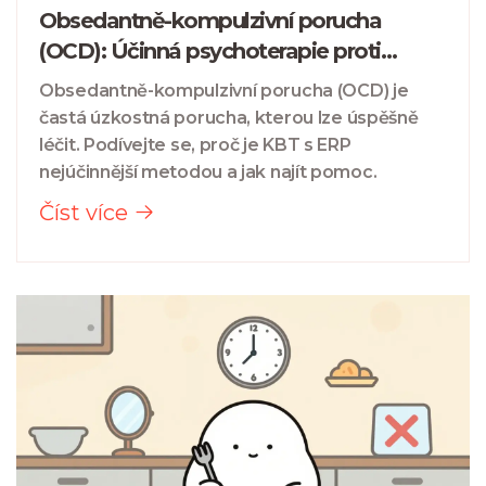
Obsedantně-kompulzivní porucha
(OCD): Účinná psychoterapie proti
vtíravým myšlenkám
Obsedantně-kompulzivní porucha (OCD) je
častá úzkostná porucha, kterou lze úspěšně
léčit. Podívejte se, proč je KBT s ERP
nejúčinnější metodou a jak najít pomoc.
Číst více