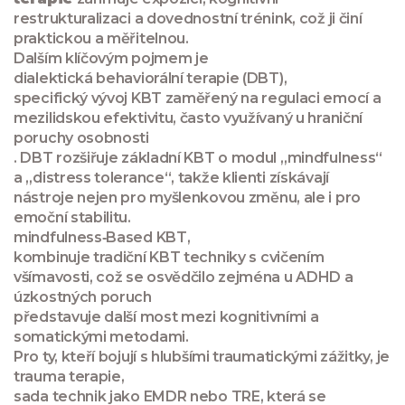
restrukturalizaci a dovednostní trénink, což ji činí
praktickou a měřitelnou.
Dalším klíčovým pojmem je
dialektická behaviorální terapie (DBT)
,
specifický vývoj KBT zaměřený na regulaci emocí a
mezilidskou efektivitu, často využívaný u hraniční
poruchy osobnosti
. DBT rozšiřuje základní KBT o modul „mindfulness“
a „distress tolerance“, takže klienti získávají
nástroje nejen pro myšlenkovou změnu, ale i pro
emoční stabilitu.
mindfulness‑Based KBT
,
kombinuje tradiční KBT techniky s cvičením
všímavosti, což se osvědčilo zejména u ADHD a
úzkostných poruch
představuje další most mezi kognitivními a
somatickými metodami.
Pro ty, kteří bojují s hlubšími traumatickými zážitky, je
trauma terapie
,
sada technik jako EMDR nebo TRE, která se