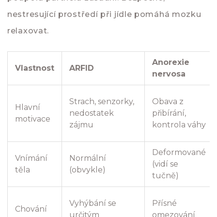
nestresující prostředí při jídle pomáhá mozku
relaxovat.
Anorexie
Vlastnost
ARFID
nervosa
Strach, senzorky,
Obava z
Hlavní
nedostatek
přibírání,
motivace
zájmu
kontrola váhy
Deformované
Vnímání
Normální
(vidí se
těla
(obvykle)
tučně)
Vyhýbání se
Přísné
Chování
určitým
omezování