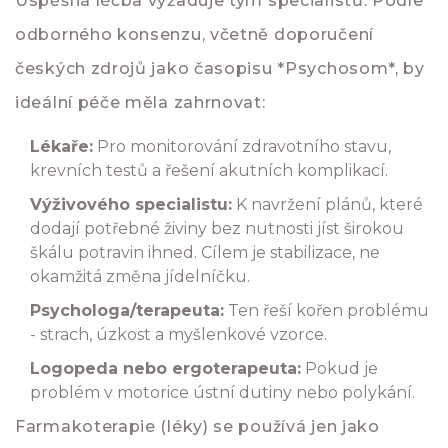
Úspěšná léčba vyžaduje tým specialistů. Podle
odborného konsenzu, včetně doporučení
českých zdrojů jako časopisu *Psychosom*, by
ideální péče měla zahrnovat:
Lékaře:
Pro monitorování zdravotního stavu,
krevních testů a řešení akutních komplikací.
Výživového specialistu:
K navržení plánů, které
dodají potřebné živiny bez nutnosti jíst širokou
škálu potravin ihned. Cílem je stabilizace, ne
okamžitá změna jídelníčku.
Psychologa/terapeuta:
Ten řeší kořen problému
- strach, úzkost a myšlenkové vzorce.
Logopeda nebo ergoterapeuta:
Pokud je
problém v motorice ústní dutiny nebo polykání.
Farmakoterapie (léky) se používá jen jako