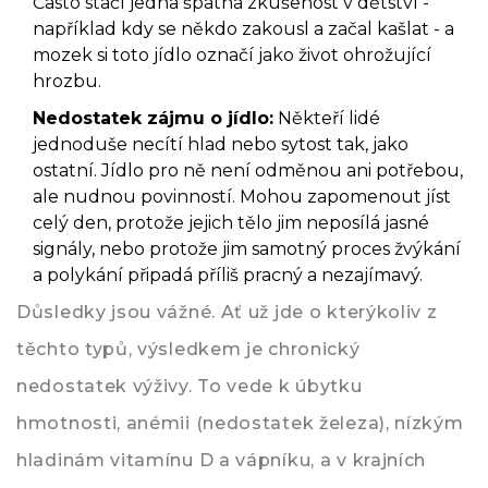
Často stačí jedna špatná zkušenost v dětství -
například kdy se někdo zakousl a začal kašlat - a
mozek si toto jídlo označí jako život ohrožující
hrozbu.
Nedostatek zájmu o jídlo:
Někteří lidé
jednoduše necítí hlad nebo sytost tak, jako
ostatní. Jídlo pro ně není odměnou ani potřebou,
ale nudnou povinností. Mohou zapomenout jíst
celý den, protože jejich tělo jim neposílá jasné
signály, nebo protože jim samotný proces žvýkání
a polykání připadá příliš pracný a nezajímavý.
Důsledky jsou vážné. Ať už jde o kterýkoliv z
těchto typů, výsledkem je chronický
nedostatek výživy. To vede k úbytku
hmotnosti, anémii (nedostatek železa), nízkým
hladinám vitamínu D a vápníku, a v krajních