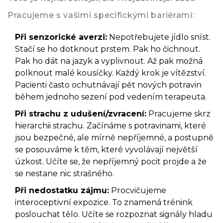
Pracujeme s vašimi specifickými bariérami:
Při senzorické averzi:
Nepotřebujete jídlo sníst.
Stačí se ho dotknout prstem. Pak ho čichnout.
Pak ho dát na jazyk a vyplivnout. Až pak možná
polknout malé kousíčky. Každý krok je vítězství.
Pacienti často ochutnávají pět nových potravin
během jednoho sezení pod vedením terapeuta.
Při strachu z udušení/zvracení:
Pracujeme skrz
hierarchii strachu. Začínáme s potravinami, které
jsou bezpečné, ale mírně nepříjemné, a postupně
se posouváme k těm, které vyvolávají největší
úzkost. Učíte se, že nepříjemný pocit projde a že
se nestane nic strašného.
Při nedostatku zájmu:
Procvičujeme
interoceptivní expozice. To znamená trénink
poslouchat tělo. Učíte se rozpoznat signály hladu