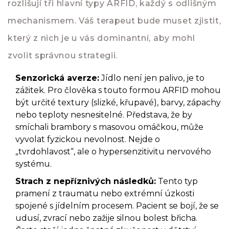
rozlišují tři hlavní typy ARFID, každý s odlišným
mechanismem. Váš terapeut bude muset zjistit,
který z nich je u vás dominantní, aby mohl
zvolit správnou strategii.
Senzorická averze:
Jídlo není jen palivo, je to
zážitek. Pro člověka s touto formou ARFID mohou
být určité textury (slizké, křupavé), barvy, zápachy
nebo teploty nesnesitelné. Představa, že by
smíchali brambory s masovou omáčkou, může
vyvolat fyzickou nevolnost. Nejde o
„tvrdohlavost“, ale o hypersenzitivitu nervového
systému.
Strach z nepříznivých následků:
Tento typ
pramení z traumatu nebo extrémní úzkosti
spojené s jídelním procesem. Pacient se bojí, že se
udusí, zvrací nebo zažije silnou bolest břicha.