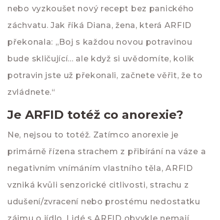
nebo vyzkoušet nový recept bez panického
záchvatu. Jak říká Diana, žena, která ARFID
překonala: „Boj s každou novou potravinou
bude skličující... ale když si uvědomíte, kolik
potravin jste už překonali, začnete věřit, že to
zvládnete.“
Je ARFID totéž co anorexie?
Ne, nejsou to totéž. Zatímco anorexie je
primárně řízena strachem z přibírání na váze a
negativním vnímáním vlastního těla, ARFID
vzniká kvůli senzorické citlivosti, strachu z
udušení/zvracení nebo prostému nedostatku
zájmu o jídlo. Lidé s ARFID obvykle nemají