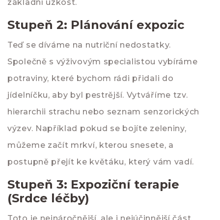
základní úzkost.
Stupeň 2: Plánování expozic
Teď se díváme na nutriční nedostatky.
Společně s výživovým specialistou vybíráme
potraviny, které bychom rádi přidali do
jídelníčku, aby byl pestrější. Vytváříme tzv.
hierarchii strachu nebo seznam senzorických
výzev. Například pokud se bojíte zeleniny,
můžeme začít mrkví, kterou snesete, a
postupně přejít ke květáku, který vám vadí.
Stupeň 3: Expoziční terapie
(Srdce léčby)
Toto je nejnáročnější, ale i nejúčinnější část.