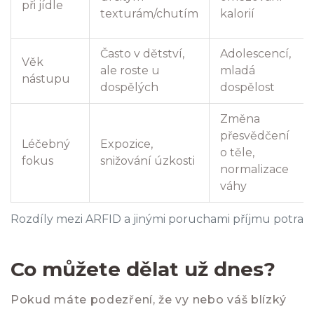
při jídle
texturám/chutím
kalorií
Často v dětství,
Adolescencí,
Věk
ale roste u
mladá
nástupu
dospělých
dospělost
Změna
přesvědčení
Léčebný
Expozice,
o těle,
fokus
snižování úzkosti
normalizace
váhy
Rozdíly mezi ARFID a jinými poruchami příjmu potrav
Co můžete dělat už dnes?
Pokud máte podezření, že vy nebo váš blízký