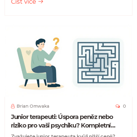
Číst více
Brian Omwaka
0
Junior terapeuti: Úspora peněz nebo
riziko pro vaši psychiku? Kompletní
průvodce
Zvažujete junior terapeuta kvůli nižší ceně?