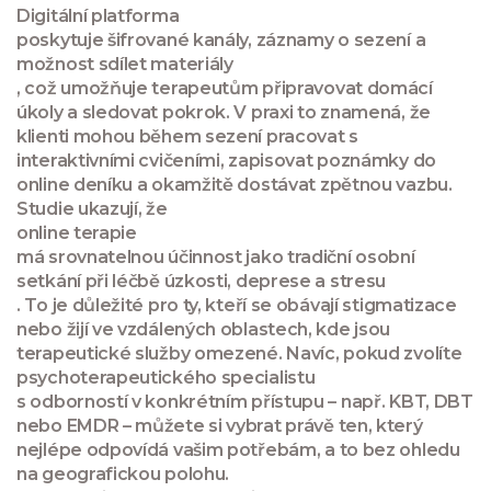
Digitální platforma
poskytuje šifrované kanály, záznamy o sezení a
možnost sdílet materiály
, což umožňuje terapeutům připravovat domácí
úkoly a sledovat pokrok. V praxi to znamená, že
klienti mohou během sezení pracovat s
interaktivními cvičeními, zapisovat poznámky do
online deníku a okamžitě dostávat zpětnou vazbu.
Studie ukazují, že
online terapie
má srovnatelnou účinnost jako tradiční osobní
setkání při léčbě úzkosti, deprese a stresu
. To je důležité pro ty, kteří se obávají stigmatizace
nebo žijí ve vzdálených oblastech, kde jsou
terapeutické služby omezené. Navíc, pokud zvolíte
psychoterapeutického specialistu
s odborností v konkrétním přístupu – např. KBT, DBT
nebo EMDR – můžete si vybrat právě ten, který
nejlépe odpovídá vašim potřebám, a to bez ohledu
na geografickou polohu.