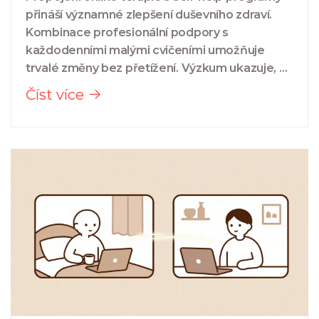
přináší významné zlepšení duševního zdraví.
Kombinace profesionální podpory s
každodenními malými cvičeními umožňuje
trvalé změny bez přetížení. Výzkum ukazuje, že
lidé, kteří pravidelně dělají jen 5 minut denně,
Číst více
dosahují až o 61 % lepších výsledků než ti, kteří
dělají jen terapii.