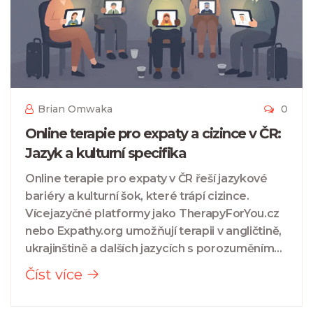
Brian Omwaka
0
Online terapie pro expaty a cizince v ČR:
Jazyk a kulturní specifika
Online terapie pro expaty v ČR řeší jazykové
bariéry a kulturní šok, které trápí cizince.
Vícejazyčné platformy jako TherapyForYou.cz
nebo Expathy.org umožňují terapii v angličtině,
ukrajinštině a dalších jazycích s porozuměním
vaší kultuře.
Číst více