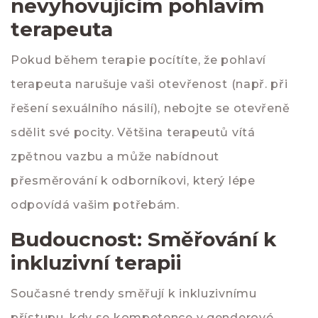
nevyhovujícím pohlavím
terapeuta
Pokud během terapie pocítíte, že pohlaví
terapeuta narušuje vaši otevřenost (např. při
řešení sexuálního násilí), nebojte se otevřeně
sdělit své pocity. Většina terapeutů vítá
zpětnou vazbu a může nabídnout
přesměrování k odborníkovi, který lépe
odpovídá vašim potřebám.
Budoucnost: Směřování k
inkluzivní terapii
Současné trendy směřují k inkluzivnímu
přístupu, kdy se kompetence v genderové