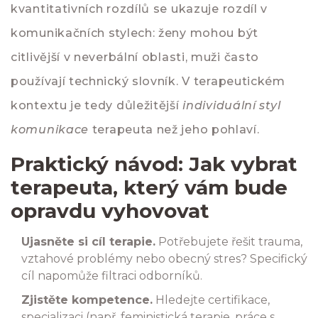
kvantitativních rozdílů se ukazuje rozdíl v
komunikačních stylech: ženy mohou být
citlivější v neverbální oblasti, muži často
používají technický slovník. V terapeutickém
kontextu je tedy důležitější
individuální styl
komunikace
terapeuta než jeho pohlaví.
Praktický návod: Jak vybrat
terapeuta, který vám bude
opravdu vyhovovat
Ujasněte si cíl terapie.
Potřebujete řešit trauma,
vztahové problémy nebo obecný stres? Specifický
cíl napomůže filtraci odborníků.
Zjistěte kompetence.
Hledejte certifikace,
specializaci (např. feministická terapie, práce s