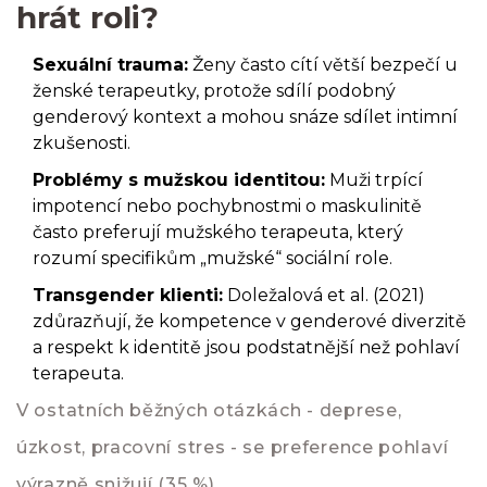
hrát roli?
Sexuální trauma:
Ženy často cítí větší bezpečí u
ženské terapeutky, protože sdílí podobný
genderový kontext a mohou snáze sdílet intimní
zkušenosti.
Problémy s mužskou identitou:
Muži trpící
impotencí nebo pochybnostmi o maskulinitě
často preferují mužského terapeuta, který
rozumí specifikům „mužské“ sociální role.
Transgender klienti:
Doležalová et al. (2021)
zdůrazňují, že kompetence v genderové diverzitě
a respekt k identitě jsou podstatnější než pohlaví
terapeuta.
V ostatních běžných otázkách - deprese,
úzkost, pracovní stres - se preference pohlaví
výrazně snižují (35 %).