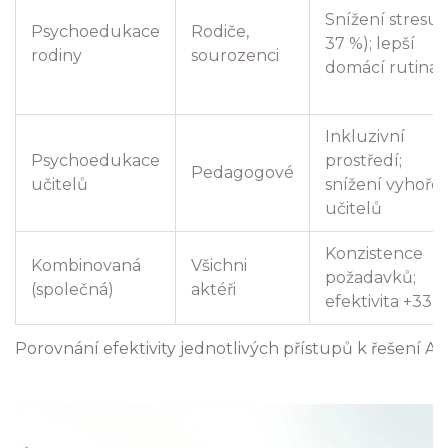
Snížení stresu 
Psychoedukace
Rodiče,
37 %); lepší
rodiny
sourozenci
domácí rutina
Inkluzivní
Psychoedukace
prostředí;
Pedagogové
učitelů
snížení vyhoře
učitelů
Konzistence
Kombinovaná
Všichni
požadavků;
(společná)
aktéři
efektivita +33 
Porovnání efektivity jednotlivých přístupů k řešení 