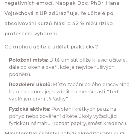
negativních emocí. Naopak Doc. PhDr. Hana
Vojtěchová z UP zdůrazňuje, že učitelé po
absolvování kurzů hlásí o 42 % nižší riziko
profesního vyhoření.
Co mohou učitelé udělat prakticky?
Položení místa:
Dítě umístit blíže k lavici učitele,
dále od oken a dveří, kde je nejvíce rušivých
podnětů.
Rozdělení úkolů:
Místo zadání celého pracovního
listu najednou jej rozdělit na menší části. "Teď
vyplň jen první tři řádky."
Fyzická aktivita:
Povolení krátkých pauz na
pohyb nebo pověření dítěte úkoly vyžadující
fyzickou námahu (rozdat papíry, smést kredenci).
Ministerstvo školství nabízí akreditovaný kurz