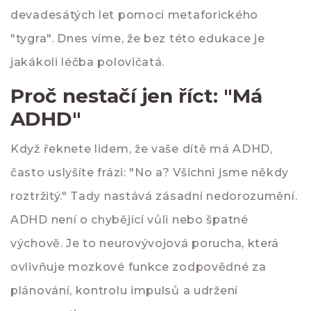
devadesátých let pomocí metaforického
"tygra". Dnes víme, že bez této edukace je
jakákoli léčba polovičatá.
Proč nestačí jen říct: "Má
ADHD"
Když řeknete lidem, že vaše dítě má ADHD,
často uslyšíte frázi: "No a? Všichni jsme někdy
roztržitý." Tady nastává zásadní nedorozumění.
ADHD není o chybějící vůli nebo špatné
výchově. Je to neurovývojová porucha, která
ovlivňuje mozkové funkce zodpovědné za
plánování, kontrolu impulsů a udržení