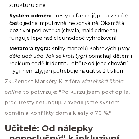
strukturu dne.
Systém odměn:
Tresty nefungují, protože dítě
často jedná impulzivně, ne schválně. Okamžitá
pozitivní posilovačka (chvála, malá odměna)
funguje lépe než dlouhodobé vyhrožování.
Metafora tygra:
Knihy manželů Kobsových (
Tygr
dělá uáá uáá
,
Jak se krotí tygr
) pomáhají dětem i
rodičům oddělit identitu dítěte od jeho chování.
Tygr není zlý, jen potřebuje naučit se žít s lidmi.
Zkušenost Markéty K. z fóra
Mateřská škola
online
to potvrzuje: "Po kurzu jsem pochopila,
proč tresty nefungují. Zavedli jsme systém
odměn a konflikty doma klesly o 70 %."
Učitelé: Od nálepky
„neposlušný“ k inkluzivní