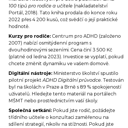
100 tipů pro rodiče a učitele
(nakladatelství
Portál, 2018). Tato kniha prodala do konce roku
2022 přes 4 200 kusů, což svědčí o její praktické
hodnotě.
Kurzy pro rodiče:
Centrum pro ADHD (založeno
2007) nabízí osmitýdenní program s
dvouhodinovými sezeními. Cena činí 3 500 Kč
(platné od ledna 2023). Investice se vyplatí, pokud
chcete změnit dynamiku ve vašem domově.
Digitální nástroje:
Ministerstvo školství spustilo
pilotní projekt
ADHD Digitální průvodce
. Testován
byl na školách v Praze a Brně s 89 % spokojeností
uživatelů. Hledejte tento materiál na portálech
MŠMT nebo prostřednictvím vaší školy.
Společná setkání:
Pokud jste rodič, požádejte
třídního učitele o konzultaci zaměřenou na
sdílení strategií, nikoliv na stížnosti. Pokud jste