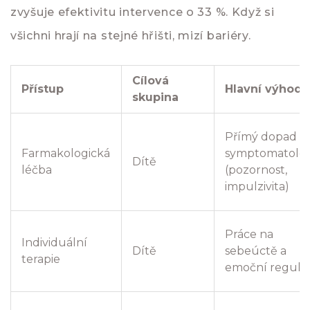
zvyšuje efektivitu intervence o 33 %. Když si
všichni hrají na stejné hřišti, mizí bariéry.
Cílová
Přístup
Hlavní výhoda
skupina
Přímý dopad n
Farmakologická
symptomatolog
Dítě
léčba
(pozornost,
impulzivita)
Práce na
Individuální
Dítě
sebeúctě a
terapie
emoční regulac