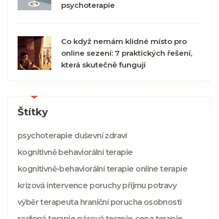
psychoterapie
Co když nemám klidné místo pro
online sezení: 7 praktických řešení,
která skutečně fungují
Štítky
psychoterapie
duševní zdraví
kognitivně behaviorální terapie
kognitivně-behaviorální terapie
online terapie
krizová intervence
poruchy příjmu potravy
výběr terapeuta
hraniční porucha osobnosti
rodinná terapie
párová terapie
cena terapie