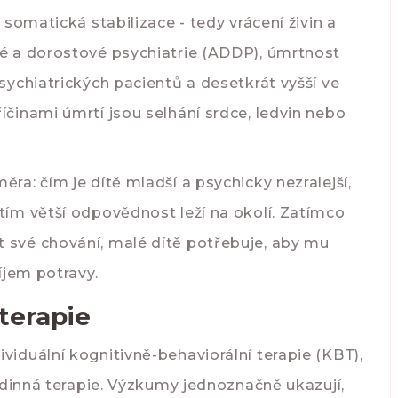
t somatická stabilizace - tedy vrácení živin a
ké a dorostové psychiatrie (ADDP), úmrtnost
psychiatrických pacientů a desetkrát vyšší ve
íčinami úmrtí jsou selhání srdce, ledvin nebo
ěra: čím je dítě mladší a psychicky nezralejší,
 tím větší odpovědnost leží na okolí. Zatímco
t své chování, malé dítě potřebuje, aby mu
říjem potravy.
terapie
viduální kognitivně-behaviorální terapie (KBT),
dinná terapie
. Výzkumy jednoznačně ukazují,