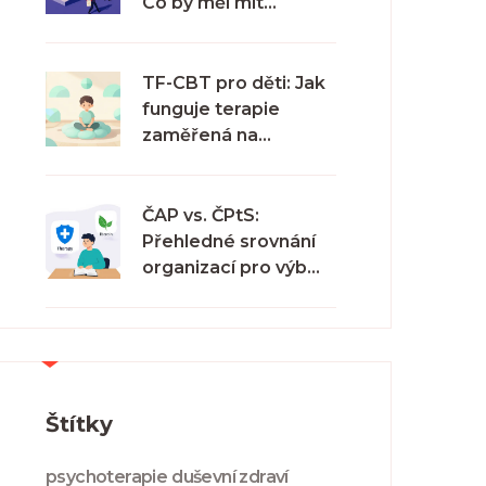
Co by měl mít
kvalitní odborník na
psychoterapii v ČR
TF-CBT pro děti: Jak
funguje terapie
zaměřená na
trauma a co od ní
očekávat
ČAP vs. ČPtS:
Přehledné srovnání
organizací pro výběr
terapeuta
Štítky
psychoterapie
duševní zdraví