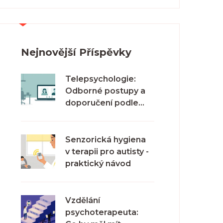
Nejnovější Příspěvky
Telepsychologie:
Odborné postupy a
doporučení podle
mezinárodních
expertů na duševní
zdraví
Senzorická hygiena
v terapii pro autisty -
praktický návod
Vzdělání
psychoterapeuta: