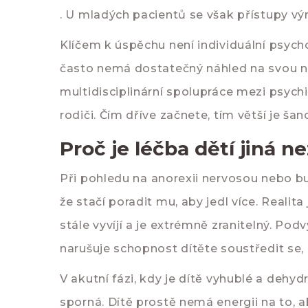
. U mladých pacientů se však přístupy výr
Klíčem k úspěchu není individuální psycho
často nemá dostatečný náhled na svou nem
multidisciplinární spolupráce mezi psyc
rodiči. Čím dříve začnete, tím větší je ša
Proč je léčba dětí jiná n
Při pohledu na
anorexii nervosou
nebo
bu
že stačí poradit mu, aby jedl více. Reali
stále vyvíjí a je extrémně zranitelný. Pod
narušuje schopnost dítěte soustředit se, 
V akutní fázi, kdy je dítě vyhublé a dehy
sporná. Dítě prostě nemá energii na to,