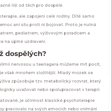
azně liší od těch pro dospělé.
terapie, ale zapojení celé rodiny. Dítě samo
oc ani sílu proti ní bojovat. Proto je nutná
hiatrem, pediatrem, výživovým poradcem a
nce na úplné uzdravení.
ež dospělých?
limii nervosou
u teenagera můžeme mít pocit,
ta je však mnohem složitější. Mladý mozek se
výživa způsobuje tzv. metabolický rozvrat, který
logicky uvažovat nebo spolupracovat v terapii.
dratované, je účinnost klasické psychoterapie
 aby pracovalo na svých emocích nebo vnímání