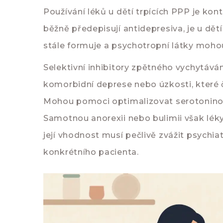
Používání léků u dětí trpících PPP je kon
běžně předepisují antidepresiva, je u dět
stále formuje a psychotropní látky mohou
Selektivní inhibitory zpětného vychytáván
komorbidní deprese nebo úzkosti, které 
Mohou pomoci optimalizovat serotoninov
Samotnou anorexii nebo bulimii však lék
její vhodnost musí pečlivě zvážit psychia
konkrétního pacienta.