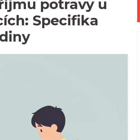
říjmu potravy u
cích: Specifika
odiny