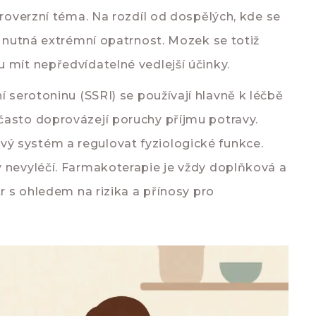
troverzní téma. Na rozdíl od dospělých, kde se
í nutná extrémní opatrnost. Mozek se totiž
 mít nepředvídatelné vedlejší účinky.
í serotoninu (SSRI)
se používají hlavně k léčbě
často doprovázejí poruchy příjmu potravy.
ý systém a regulovat fyziologické funkce.
y nevyléčí. Farmakoterapie je vždy doplňková a
tr s ohledem na rizika a přínosy pro