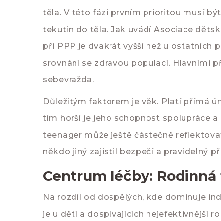
těla. V této fázi prvním prioritou musí bý
tekutin do těla. Jak uvádí Asociace děts
při PPP je dvakrát vyšší než u ostatních 
srovnání se zdravou populací. Hlavními př
sebevražda.
Důležitým faktorem je věk. Platí přímá úm
tím horší je jeho schopnost spolupráce a
teenager může ještě částečně reflektova
někdo jiný zajistil bezpečí a pravidelný p
Centrum léčby: Rodinná 
Na rozdíl od dospělých, kde dominuje indi
je u dětí a dospívajících nejefektivnější
ro