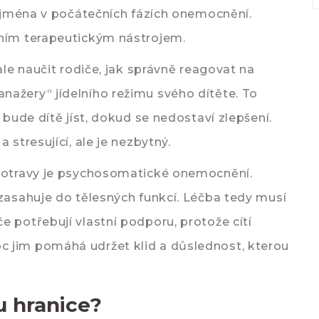
 zejména v počátečních fázích onemocnění.
vním terapeutickým nástrojem.
ale naučit rodiče, jak správně reagovat na
nažery“ jídelního režimu svého dítěte. To
 bude dítě jíst, dokud se nedostaví zlepšení.
 stresující, ale je nezbytný.
 potravy je psychosomatické onemocnění.
 zasahuje do tělesných funkcí. Léčba tedy musí
e potřebují vlastní podporu, protože cítí
 jim pomáhá udržet klid a důslednost, kterou
u hranice?