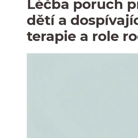
Léčba poruch p
dětí a dospívají
terapie a role r