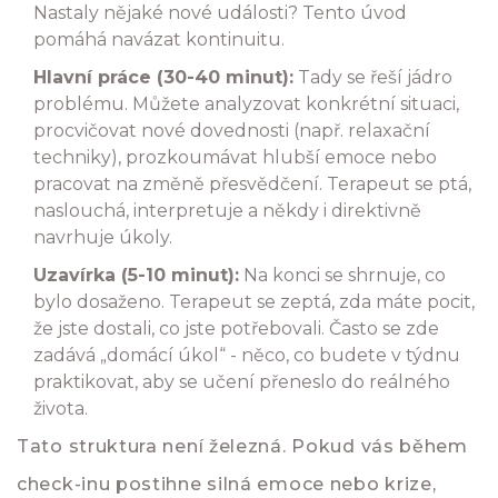
Nastaly nějaké nové události? Tento úvod
pomáhá navázat kontinuitu.
Hlavní práce (30-40 minut):
Tady se řeší jádro
problému. Můžete analyzovat konkrétní situaci,
procvičovat nové dovednosti (např. relaxační
techniky), prozkoumávat hlubší emoce nebo
pracovat na změně přesvědčení. Terapeut se ptá,
naslouchá, interpretuje a někdy i direktivně
navrhuje úkoly.
Uzavírka (5-10 minut):
Na konci se shrnuje, co
bylo dosaženo. Terapeut se zeptá, zda máte pocit,
že jste dostali, co jste potřebovali. Často se zde
zadává „domácí úkol“ - něco, co budete v týdnu
praktikovat, aby se učení přeneslo do reálného
života.
Tato struktura není železná. Pokud vás během
check-inu postihne silná emoce nebo krize,