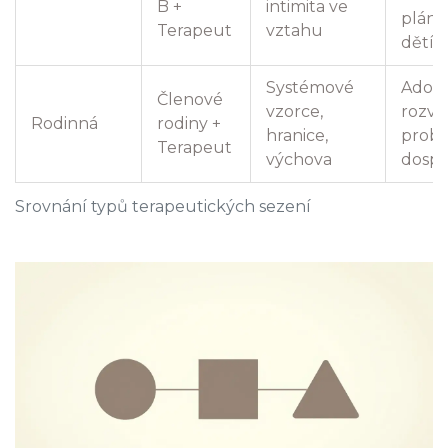
B +
intimita ve
pláno
Terapeut
vztahu
dětí
Systémové
Adopc
Členové
vzorce,
rozvo
Rodinná
rodiny +
hranice,
prob
Terapeut
výchova
dospí
Srovnání typů terapeutických sezení