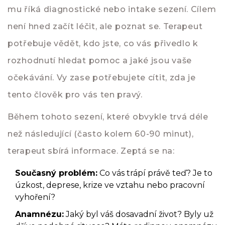
mu říká diagnostické nebo intake sezení. Cílem
není hned začít léčit, ale poznat se. Terapeut
potřebuje vědět, kdo jste, co vás přivedlo k
rozhodnutí hledat pomoc a jaké jsou vaše
očekávání. Vy zase potřebujete cítit, zda je
tento člověk pro vás ten pravý.
Během tohoto sezení, které obvykle trvá déle
než následující (často kolem 60-90 minut),
terapeut sbírá informace. Zeptá se na:
Současný problém:
Co vás trápí právě teď? Je to
úzkost, deprese, krize ve vztahu nebo pracovní
vyhoření?
Anamnézu:
Jaký byl váš dosavadní život? Byly už