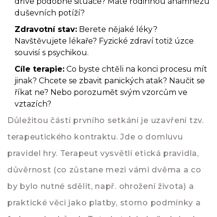
dříve podobné situace? Máte rodinnou anamnézu
duševních potíží?
Zdravotní stav:
Berete nějaké léky?
Navštěvujete lékaře? Fyzické zdraví totiž úzce
souvisí s psychikou.
Cíle terapie:
Co byste chtěli na konci procesu mít
jinak? Chcete se zbavit panických atak? Naučit se
říkat ne? Nebo porozumět svým vzorcům ve
vztazích?
Důležitou částí prvního setkání je uzavření tzv.
terapeutického kontraktu
. Jde o domluvu
pravidel hry. Terapeut vysvětlí etická pravidla,
důvěrnost (co zůstane mezi vámi dvěma a co
by bylo nutné sdělit, např. ohrožení života) a
praktické věci jako platby, storno podmínky a