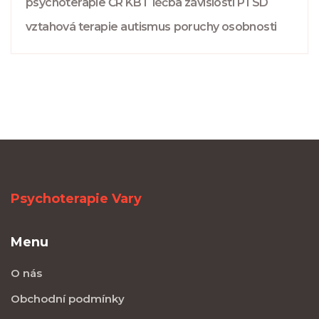
psychoterapie ČR
KBT
léčba závislostí
PTSD
vztahová terapie
autismus
poruchy osobnosti
Psychoterapie Vary
Menu
O nás
Obchodní podmínky