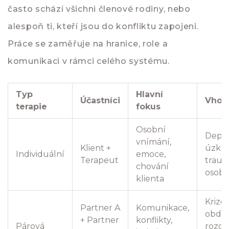
často schází všichni členové rodiny, nebo
alespoň ti, kteří jsou do konfliktu zapojeni.
Práce se zaměřuje na hranice, role a
komunikaci v rámci celého systému.
Typ
Hlavní
Účastníci
Vhod
terapie
fokus
Osobní
Depre
vnímání,
Klient +
úzkos
Individuální
emoce,
Terapeut
traum
chování
osobn
klienta
Krizo
Partner A
Komunikace,
obdob
+ Partner
konflikty,
Párová
rozch