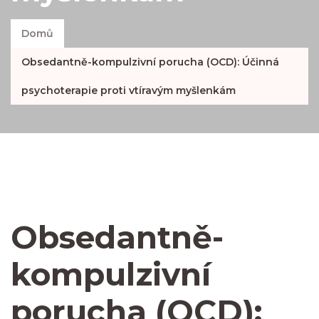
Domů
Obsedantně-kompulzivní porucha (OCD): Účinná
psychoterapie proti vtíravým myšlenkám
Obsedantně-
kompulzivní
porucha (OCD):