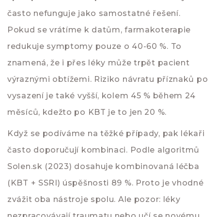
často nefunguje jako samostatné řešení.
Pokud se vrátíme k datům, farmakoterapie
redukuje symptomy pouze o 40-60 %. To
znamená, že i přes léky může trpět pacient
výraznými obtížemi. Riziko návratu příznaků po
vysazení je také vyšší, kolem 45 % během 24
měsíců, kdežto po KBT je to jen 20 %.
Když se podíváme na těžké případy, pak lékaři
často doporučují kombinaci. Podle algoritmů
Solen.sk (2023) dosahuje kombinovaná léčba
(KBT + SSRI) úspěšnosti 89 %. Proto je vhodné
zvážit oba nástroje spolu. Ale pozor: léky
nezpracovávají traumatu nebo učí se novému