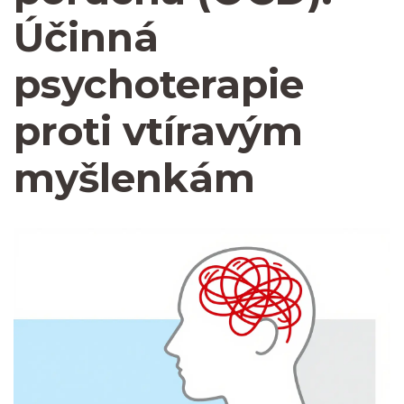
Účinná
psychoterapie
proti vtíravým
myšlenkám