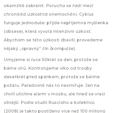
okamžitě zabránit.
Porucha se řadí mezi
chronická úzkostná onemocnění.
Cyklus
funguje jednoduše: přijde nepříjemná myšlenka
(obsese), která vyvolá intenzivní úzkost.
Abychom se této úzkosti zbavili, provedeme
nějaký „opravný“ čin (kompulze).
Umyjeme si ruce 50krát za den, protože se
báme virů. Kontrolujeme víko od trouby
desetkrát před spánkem, protože se báíme
požáru. Paradoxně nás to nesmířuje. Jen na
chvíli utichne alarm v mozku, ale hned se vrací
silnější. Podle studií Ruscioho a kolektivů
(2008) je takto postiženo více než 100 milionů