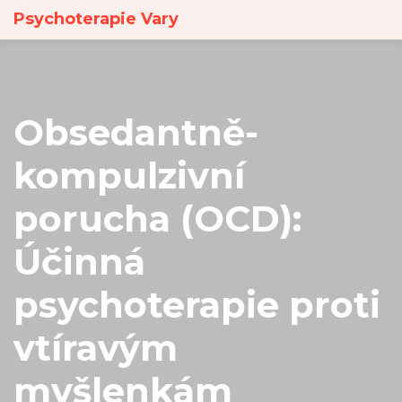
Psychoterapie Vary
Obsedantně-
kompulzivní
porucha (OCD):
Účinná
psychoterapie proti
vtíravým
myšlenkám