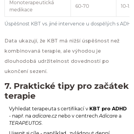
Monoterapeutická
60‑70
10‑15
medikace
Úspěšnost KBT vs. jiné intervence u dospělých s ADHD
Data ukazují, že KBT má nižší úspěšnost než
kombinovaná terapie, ale výhodou je
dlouhodobá udržitelnost dovedností po
ukončení sezení.
7. Praktické tipy pro začátek
terapie
Vyhledat terapeuta s certifikací v
KBT pro ADHD
- např. na
adicare.cz
nebo v centrech
Adicare
a
TERAPEUTOS
.
Ujasnit si cíle - například „zvládnout denní