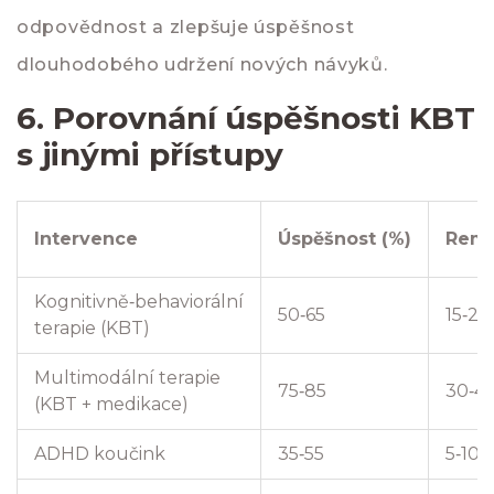
odpovědnost a zlepšuje úspěšnost
dlouhodobého udržení nových návyků.
6. Porovnání úspěšnosti KBT
s jinými přístupy
Intervence
Úspěšnost (%)
Remi
Kognitivně‑behaviorální
50‑65
15‑25
terapie (KBT)
Multimodální terapie
75‑85
30‑4
(KBT + medikace)
ADHD koučink
35‑55
5‑10