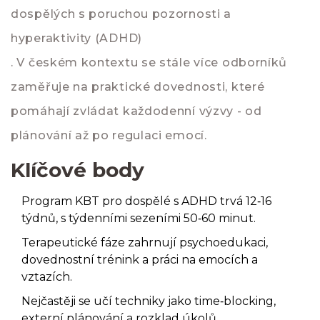
dospělých s poruchou pozornosti a
hyperaktivity (ADHD)
. V českém kontextu se stále více odborníků
zaměřuje na praktické dovednosti, které
pomáhají zvládat každodenní výzvy - od
plánování až po regulaci emocí.
Klíčové body
Program KBT pro dospělé s ADHD trvá 12‑16
týdnů, s týdenními sezeními 50‑60 minut.
Terapeutické fáze zahrnují psychoedukaci,
dovednostní trénink a práci na emocích a
vztazích.
Nejčastěji se učí techniky jako time‑blocking,
externí plánování a rozklad úkolů.