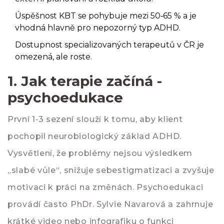
Úspěšnost KBT se pohybuje mezi 50‑65 % a je
vhodná hlavně pro nepozorný typ ADHD.
Dostupnost specializovaných terapeutů v ČR je
omezená, ale roste.
1. Jak terapie začíná -
psychoedukace
První 1‑3 sezení slouží k tomu, aby klient
pochopil neurobiologický základ ADHD.
Vysvětlení, že problémy nejsou výsledkem
„slabé vůle“, snižuje sebestigmatizaci a zvyšuje
motivaci k práci na změnách. Psychoedukaci
provádí často
PhDr. Sylvie Navarová
a zahrnuje
krátké video nebo infografiku o funkci