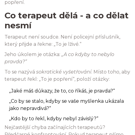
popření.
Co terapeut dělá - a co dělat
nesmí
Terapeut není soudce. Není policejní příslušník,
který přijde a řekne: „To je lživé.“
Jeho úkolem je otázka:
„A co kdyby to nebylo
pravda?“
To se nazývá
sokratické vyšetřování
. Místo toho, aby
terapeut řekl: „To je popření“, položí otázky:
„Jaké máš důkazy, že to, co říkáš, je pravda?“
„Co by se stalo, kdyby se vaše myšlenka ukázala
jako nepravdivá?“
„Kdo by to řekl, kdyby nebyl závislý?“
Nejčastější chyba začínajících terapeutů?
Předčasné konfrontování. Pokud terapeut přímo