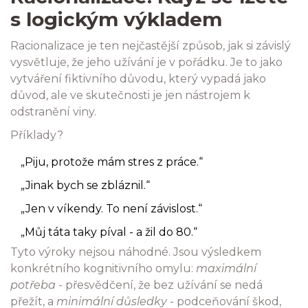
s logickým výkladem
Racionalizace je ten nejčastější způsob, jak si závislý
vysvětluje, že jeho užívání je v pořádku. Je to jako
vytváření fiktivního důvodu, který vypadá jako
důvod, ale ve skutečnosti je jen nástrojem k
odstranění viny.
Příklady?
„Piju, protože mám stres z práce.“
„Jinak bych se zbláznil.“
„Jen v víkendy. To není závislost.“
„Můj táta taky píval - a žil do 80.“
Tyto výroky nejsou náhodné. Jsou výsledkem
konkrétního kognitivního omylu:
maximální
potřeba
- přesvědčení, že bez užívání se nedá
přežít, a
minimální důsledky
- podceňování škod,