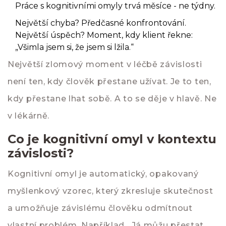
Práce s kognitivními omyly trvá měsíce - ne týdny.
Největší chyba? Předčasné konfrontování.
Největší úspěch? Moment, kdy klient řekne:
„Všimla jsem si, že jsem si lžila.“
Největší zlomový moment v léčbě závislosti
není ten, kdy člověk přestane užívat. Je to ten,
kdy přestane lhat sobě. A to se děje v hlavě. Ne
v lékárně.
Co je kognitivní omyl v kontextu
závislosti?
Kognitivní omyl je automatický, opakovaný
myšlenkový vzorec, který zkresluje skutečnost
a umožňuje závislému člověku odmítnout
vlastní problém. Například „Já můžu přestat