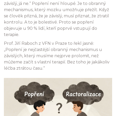
závislý, já ne.“ Popření není hloupé. Je to obranný
mechanismus, který mozku umožňuje přežít. Když
se člověk přizná, že je závislý, musí přiznat, že ztratil
kontrolu. A to je bolestivé. Proto se popření
objevuje u 90 % lidí, kteří poprvé vstupují do
terapie.
Prof. Jiří Raboch z VFN v Praze to řekl jasně:
„Popření je nejčastější obranný mechanismus u
závislých, který musíme nejprve prolomit, než
můžeme začít s vlastní terapií. Bez toho je jakákoliv
léčba ztrátou času.“