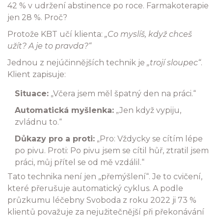
42 % v udržení abstinence po roce. Farmakoterapie
jen 28 %. Proč?
Protože KBT učí klienta:
„Co myslíš, když chceš
užít? A je to pravda?“
Jednou z nejúčinnějších technik je
„trojí sloupec“
.
Klient zapisuje:
Situace:
„Včera jsem měl špatný den na práci.“
Automatická myšlenka:
„Jen když vypiju,
zvládnu to.“
Důkazy pro a proti:
„Pro: Vždycky se cítím lépe
po pivu. Proti: Po pivu jsem se cítil hůř, ztratil jsem
práci, můj přítel se od mě vzdálil.“
Tato technika není jen „přemýšlení“. Je to cvičení,
které přerušuje automatický cyklus. A podle
průzkumu léčebny Svoboda z roku 2022 ji 73 %
klientů považuje za nejužitečnější při překonávání