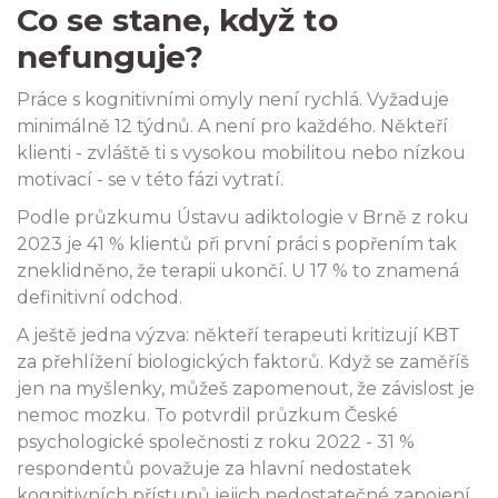
Co se stane, když to
nefunguje?
Práce s kognitivními omyly není rychlá. Vyžaduje
minimálně 12 týdnů. A není pro každého. Někteří
klienti - zvláště ti s vysokou mobilitou nebo nízkou
motivací - se v této fázi vytratí.
Podle průzkumu Ústavu adiktologie v Brně z roku
2023 je 41 % klientů při první práci s popřením tak
zneklidněno, že terapii ukončí. U 17 % to znamená
definitivní odchod.
A ještě jedna výzva: někteří terapeuti kritizují KBT
za přehlížení biologických faktorů. Když se zaměříš
jen na myšlenky, můžeš zapomenout, že závislost je
nemoc mozku. To potvrdil průzkum České
psychologické společnosti z roku 2022 - 31 %
respondentů považuje za hlavní nedostatek
kognitivních přístupů jejich nedostatečné zapojení