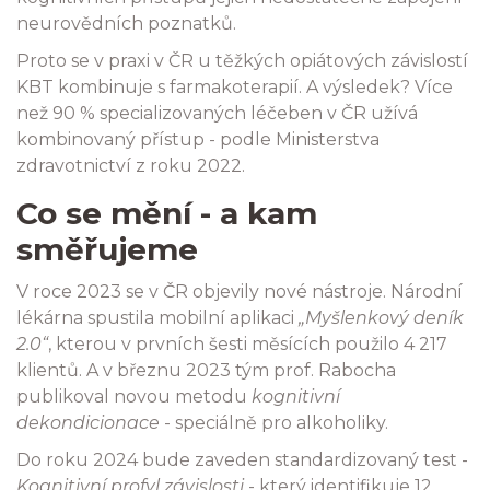
neurovědních poznatků.
Proto se v praxi v ČR u těžkých opiátových závislostí
KBT kombinuje s farmakoterapií. A výsledek? Více
než 90 % specializovaných léčeben v ČR užívá
kombinovaný přístup - podle Ministerstva
zdravotnictví z roku 2022.
Co se mění - a kam
směřujeme
V roce 2023 se v ČR objevily nové nástroje. Národní
lékárna spustila mobilní aplikaci
„Myšlenkový deník
2.0“
, kterou v prvních šesti měsících použilo 4 217
klientů. A v březnu 2023 tým prof. Rabocha
publikoval novou metodu
kognitivní
dekondicionace
- speciálně pro alkoholiky.
Do roku 2024 bude zaveden standardizovaný test -
Kognitivní profyl závislosti
- který identifikuje 12