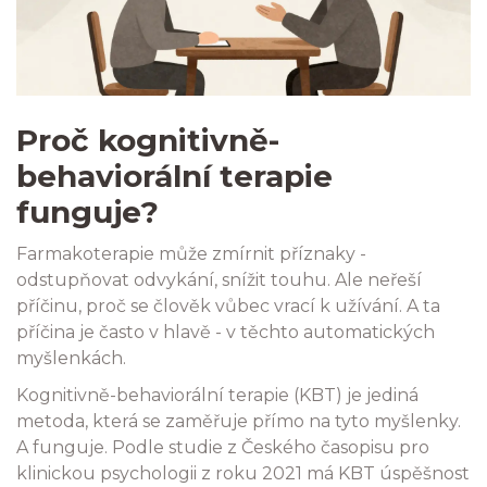
Proč kognitivně-
behaviorální terapie
funguje?
Farmakoterapie může zmírnit příznaky -
odstupňovat odvykání, snížit touhu. Ale neřeší
příčinu, proč se člověk vůbec vrací k užívání. A ta
příčina je často v hlavě - v těchto automatických
myšlenkách.
Kognitivně-behaviorální terapie (KBT) je jediná
metoda, která se zaměřuje přímo na tyto myšlenky.
A funguje. Podle studie z Českého časopisu pro
klinickou psychologii z roku 2021 má KBT úspěšnost