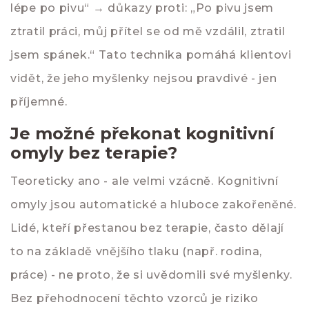
lépe po pivu“ → důkazy proti: „Po pivu jsem
ztratil práci, můj přítel se od mě vzdálil, ztratil
jsem spánek.“ Tato technika pomáhá klientovi
vidět, že jeho myšlenky nejsou pravdivé - jen
příjemné.
Je možné překonat kognitivní
omyly bez terapie?
Teoreticky ano - ale velmi vzácně. Kognitivní
omyly jsou automatické a hluboce zakořeněné.
Lidé, kteří přestanou bez terapie, často dělají
to na základě vnějšího tlaku (např. rodina,
práce) - ne proto, že si uvědomili své myšlenky.
Bez přehodnocení těchto vzorců je riziko