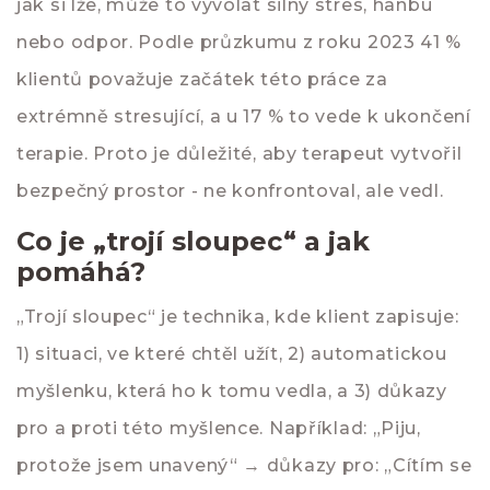
jak si lže, může to vyvolat silný stres, hanbu
nebo odpor. Podle průzkumu z roku 2023 41 %
klientů považuje začátek této práce za
extrémně stresující, a u 17 % to vede k ukončení
terapie. Proto je důležité, aby terapeut vytvořil
bezpečný prostor - ne konfrontoval, ale vedl.
Co je „trojí sloupec“ a jak
pomáhá?
„Trojí sloupec“ je technika, kde klient zapisuje:
1) situaci, ve které chtěl užít, 2) automatickou
myšlenku, která ho k tomu vedla, a 3) důkazy
pro a proti této myšlence. Například: „Piju,
protože jsem unavený“ → důkazy pro: „Cítím se