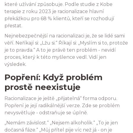
které užívání způsobuje. Podle studie z Kobe
terapie z roku 2023 je racionalizace hlavní
překážkou pro 68 % klientů, kteří se rozhodují
přestat.
Nejnebezpečnější na racionalizaci je, že se lidé sami
věří. Neříkají si: „Lžu si.“ Říkají si: „Myslím si to, protože
je to pravda.“ A to je právě ten problém - nevidí
proces, který k této myšlence vedl. Vidí jen
výsledek.
Popření: Když problém
prostě neexistuje
Racionalizace je ještě „přijatelná“ forma odporu.
Popření je její radikálnější verze. Zde se problém
nevysvětluje - odstraňuje se úplně.
„Nemám závislost.“ „Nejsem alkoholik.“ „To je jen
dočasná fáze.“ „Můj přítel pije víc než já - on je