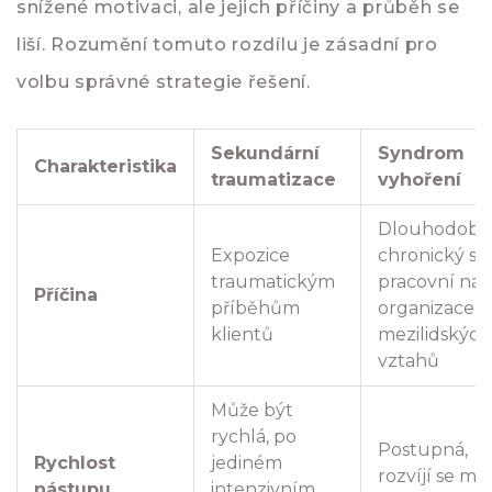
snížené motivaci, ale jejich příčiny a průběh se
liší. Rozumění tomuto rozdílu je zásadní pro
volbu správné strategie řešení.
Sekundární
Syndrom
Charakteristika
traumatizace
vyhoření
Dlouhodobý
Expozice
chronický str
traumatickým
pracovní náp
Příčina
příběhům
organizace 
klientů
mezilidských
vztahů
Může být
rychlá, po
Postupná,
Rychlost
jediném
rozvíjí se mě
nástupu
intenzivním