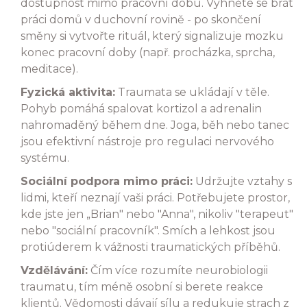
dostupnost mimo pracovní dobu. Vyhněte se brát
práci domů v duchovní rovině - po skončení
směny si vytvořte rituál, který signalizuje mozku
konec pracovní doby (např. procházka, sprcha,
meditace).
Fyzická aktivita:
Traumata se ukládají v těle.
Pohyb pomáhá spalovat kortizol a adrenalin
nahromaděný během dne. Joga, běh nebo tanec
jsou efektivní nástroje pro regulaci nervového
systému.
Sociální podpora mimo práci:
Udržujte vztahy s
lidmi, kteří neznají vaši práci. Potřebujete prostor,
kde jste jen „Brian" nebo "Anna", nikoliv "terapeut"
nebo "sociální pracovník". Smích a lehkost jsou
protiúderem k vážnosti traumatických příběhů.
Vzdělávání:
Čím více rozumíte neurobiologii
traumatu, tím méně osobní si berete reakce
klientů. Vědomosti dávají sílu a redukuje strach z