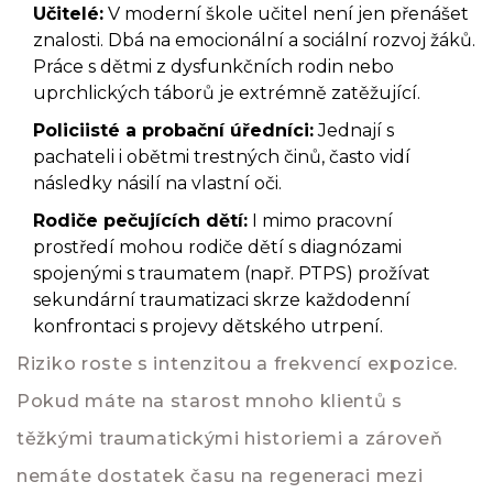
Učitelé:
V moderní škole učitel není jen přenášet
znalosti. Dbá na emocionální a sociální rozvoj žáků.
Práce s dětmi z dysfunkčních rodin nebo
uprchlických táborů je extrémně zatěžující.
Policiisté a probační úředníci:
Jednají s
pachateli i obětmi trestných činů, často vidí
následky násilí na vlastní oči.
Rodiče pečujících dětí:
I mimo pracovní
prostředí mohou rodiče dětí s diagnózami
spojenými s traumatem (např. PTPS) prožívat
sekundární traumatizaci skrze každodenní
konfrontaci s projevy dětského utrpení.
Riziko roste s intenzitou a frekvencí expozice.
Pokud máte na starost mnoho klientů s
těžkými traumatickými historiemi a zároveň
nemáte dostatek času na regeneraci mezi