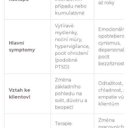
až roky
případu nebo
kumulativně
Vytíravé
Emocionální
myšlenky,
opotřebení,
noční můry,
Hlavní
cynismus,
hypervigilance,
symptomy
depersonaliz
pocit ohrožení
pocit
(podobné
bezzřiznosti
PTSD)
Změna
Odtažitost,
základního
Vztah ke
chladnost, zt
pohledu na
klientovi
empatie vůči
svět, důvěru a
klientům
bezpečí
Změna
Terapie
pracovních