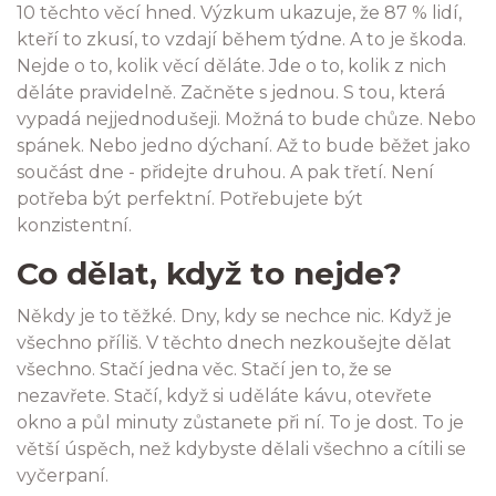
10 těchto věcí hned. Výzkum ukazuje, že 87 % lidí,
kteří to zkusí, to vzdají během týdne. A to je škoda.
Nejde o to, kolik věcí děláte. Jde o to, kolik z nich
děláte pravidelně. Začněte s jednou. S tou, která
vypadá nejjednodušeji. Možná to bude chůze. Nebo
spánek. Nebo jedno dýchaní. Až to bude běžet jako
součást dne - přidejte druhou. A pak třetí. Není
potřeba být perfektní. Potřebujete být
konzistentní.
Co dělat, když to nejde?
Někdy je to těžké. Dny, kdy se nechce nic. Když je
všechno příliš. V těchto dnech nezkoušejte dělat
všechno. Stačí jedna věc. Stačí jen to, že se
nezavřete. Stačí, když si uděláte kávu, otevřete
okno a půl minuty zůstanete při ní. To je dost. To je
větší úspěch, než kdybyste dělali všechno a cítili se
vyčerpaní.