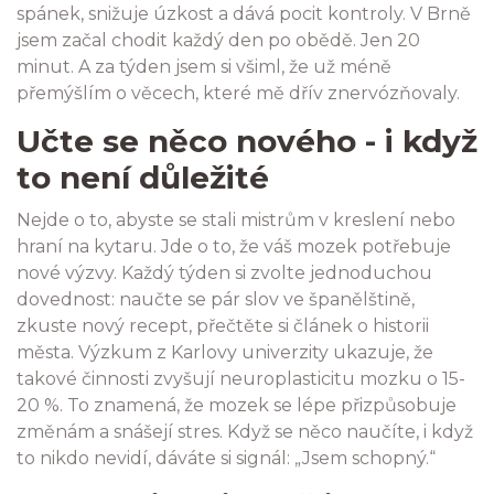
spánek, snižuje úzkost a dává pocit kontroly. V Brně
jsem začal chodit každý den po obědě. Jen 20
minut. A za týden jsem si všiml, že už méně
přemýšlím o věcech, které mě dřív znervózňovaly.
Učte se něco nového - i když
to není důležité
Nejde o to, abyste se stali mistrům v kreslení nebo
hraní na kytaru. Jde o to, že váš mozek potřebuje
nové výzvy. Každý týden si zvolte jednoduchou
dovednost: naučte se pár slov ve španělštině,
zkuste nový recept, přečtěte si článek o historii
města. Výzkum z Karlovy univerzity ukazuje, že
takové činnosti zvyšují neuroplasticitu mozku o 15-
20 %. To znamená, že mozek se lépe přizpůsobuje
změnám a snášejí stres. Když se něco naučíte, i když
to nikdo nevidí, dáváte si signál: „Jsem schopný.“