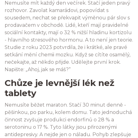
Nemusíte mít každý den večírek. Stačí jeden pravý
rozhovor. Zavolat kamarádovi, popovídat s
sousedem, nechat se překvapit výměnou pár slov s
prodavačem v obchodě. Lidé, kteří mají pravidelné
sociální kontakty, mají o 32 % nižší hladinu kortizolu
- hlavního stresového hormonu. A to není jen teorie.
Studie z roku 2023 potvrdila, že i krátké, ale pravé
setkání mění chemii mozku. Když se cítíte osamělý,
nečekajte, až někdo přijde. Udělejte první krok.
Napište: „Ahoj, jak se máš?“
Chůze je levnější lék než
tablety
Nemusíte běžet maraton. Stačí 30 minut denně -
pěšinkou, po parku, kolem domu. Tato jednoduchá
činnost zvyšuje produkci endorfinů o 28 % a
serotoninu o 17 %. Tyto látky jsou přirozenými
antidepresivy. A nejde jen o náladu. Pohyb zlepšuje