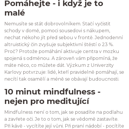
Pomáhejte - i když je to
malé
Nemusíte se stát dobrovolníkem. Stačí vyčistit
schody v domě, pomoci sousedovi s nákupem,
nechat někoho jít před sebou v frontě. Jednodenní
altruistický čin zvyšuje subjektivní štěstí o 23 %.
Proč? Protože pomáhání aktivuje centra v mozku
spojená s odměnou. A zároveň vám připomíná, že
máte něco, co můžete dát. Výzkum z Univerzity
Karlovy potvrzuje: lidé, kteří pravidelně pomáhají, se
necítí tak osamělí a méně se obávají budoucnosti.
10 minut mindfulness -
nejen pro meditující
Mindfulness není o tom, jak se posadíte na podlahu
a zavřete oči. Je to o tom, jak se vědomě zastavíte.
Při kávě - vycítíte její vůni. Při praní nádobí - pocítíte