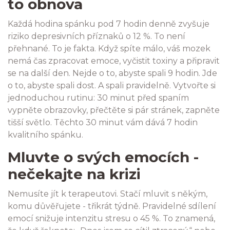
to obnova
Každá hodina spánku pod 7 hodin denně zvyšuje
riziko depresivních příznaků o 12 %. To není
přehnané. To je fakta. Když spíte málo, váš mozek
nemá čas zpracovat emoce, vyčistit toxiny a připravit
se na další den. Nejde o to, abyste spali 9 hodin. Jde
o to, abyste spali dost. A spali pravidelně. Vytvořte si
jednoduchou rutinu: 30 minut před spaním
vypněte obrazovky, přečtěte si pár stránek, zapněte
tišší světlo. Těchto 30 minut vám dává 7 hodin
kvalitního spánku.
Mluvte o svých emocích -
nečekajte na krizi
Nemusíte jít k terapeutovi. Stačí mluvit s někým,
komu důvěřujete - třikrát týdně. Pravidelné sdílení
emocí snižuje intenzitu stresu o 45 %. To znamená,