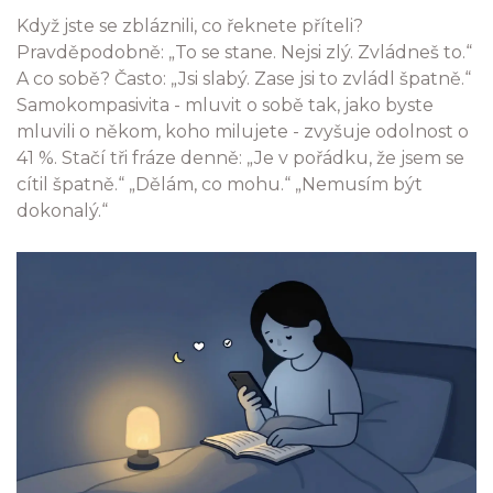
Když jste se zbláznili, co řeknete příteli?
Pravděpodobně: „To se stane. Nejsi zlý. Zvládneš to.“
A co sobě? Často: „Jsi slabý. Zase jsi to zvládl špatně.“
Samokompasivita - mluvit o sobě tak, jako byste
mluvili o někom, koho milujete - zvyšuje odolnost o
41 %. Stačí tři fráze denně: „Je v pořádku, že jsem se
cítil špatně.“ „Dělám, co mohu.“ „Nemusím být
dokonalý.“