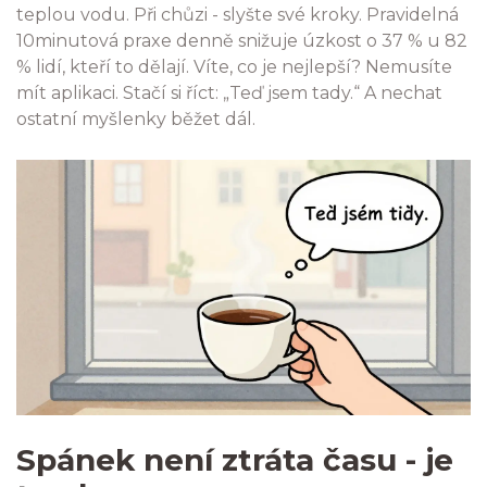
teplou vodu. Při chůzi - slyšte své kroky. Pravidelná
10minutová praxe denně snižuje úzkost o 37 % u 82
% lidí, kteří to dělají. Víte, co je nejlepší? Nemusíte
mít aplikaci. Stačí si říct: „Teď jsem tady.“ A nechat
ostatní myšlenky běžet dál.
Spánek není ztráta času - je