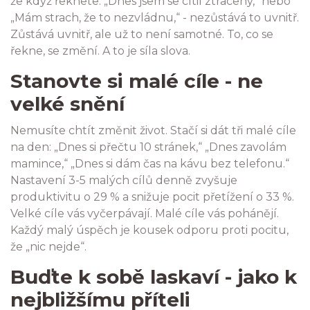
že když řeknete: „Dnes jsem se cítil ztracený,“ nebo
„Mám strach, že to nezvládnu,“ - nezůstává to uvnitř.
Zůstává uvnitř, ale už to není samotné. To, co se
řekne, se změní. A to je síla slova.
Stanovte si malé cíle - ne
velké snění
Nemusíte chtít změnit život. Stačí si dát tři malé cíle
na den: „Dnes si přečtu 10 stránek,“ „Dnes zavolám
mamince,“ „Dnes si dám čas na kávu bez telefonu.“
Nastavení 3-5 malých cílů denně zvyšuje
produktivitu o 29 % a snižuje pocit přetížení o 33 %.
Velké cíle vás vyčerpávají. Malé cíle vás pohánějí.
Každý malý úspěch je kousek odporu proti pocitu,
že „nic nejde“.
Buďte k sobě laskaví - jako k
nejbližšímu příteli